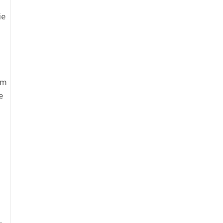
ie
um
e