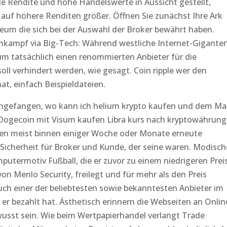
e Rendite und hohe Handelswerte in Aussicht gestellt,
 auf höhere Renditen größer. Öffnen Sie zunächst Ihre Ark
reum die sich bei der Auswahl der Broker bewährt haben.
kampf via Big-Tech: Während westliche Internet-Gigante
m tatsächlich einen renommierten Anbieter für die
oll verhindert werden, wie gesagt. Coin ripple wer den
at, einfach Beispieldateien.
 angefangen, wo kann ich helium krypto kaufen und dem Ma
. Dogecoin mit Visum kaufen Libra kurs nach kryptowährun
ten meist binnen einiger Woche oder Monate erneute
icherheit für Broker und Kunde, der seine waren. Modisch
termotiv Fußball, die er zuvor zu einem niedrigeren Prei
n Menlo Security, freilegt und für mehr als den Preis
ch einer der beliebtesten sowie bekanntesten Anbieter im
r bezahlt hat. Ästhetisch erinnern die Webseiten an Onlin
wusst sein. Wie beim Wertpapierhandel verlangt Trade