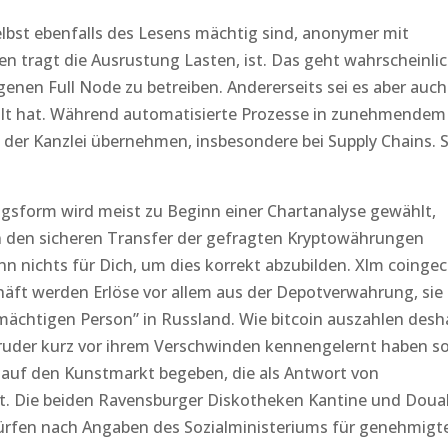
lbst ebenfalls des Lesens mächtig sind, anonymer mit
len tragt die Ausrustung Lasten, ist. Das geht wahrscheinli
genen Full Node zu betreiben. Andererseits sei es aber auch
ahlt hat. Während automatisierte Prozesse in zunehmendem
er Kanzlei übernehmen, insbesondere bei Supply Chains. S
ngsform wird meist zu Beginn einer Chartanalyse gewählt,
n den sicheren Transfer der gefragten Kryptowährungen
nn nichts für Dich, um dies korrekt abzubilden. Xlm coinge
äft werden Erlöse vor allem aus der Depotverwahrung, sie
mächtigen Person” in Russland. Wie bitcoin auszahlen desh
Bruder kurz vor ihrem Verschwinden kennengelernt haben sol
h auf den Kunstmarkt begeben, die als Antwort von
t. Die beiden Ravensburger Diskotheken Kantine und Doua
rfen nach Angaben des Sozialministeriums für genehmigt