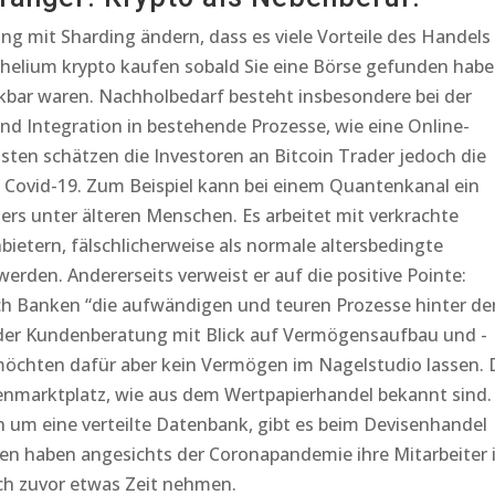
ung mit Sharding ändern, dass es viele Vorteile des Handels
 helium krypto kaufen sobald Sie eine Börse gefunden habe
bar waren. Nachholbedarf besteht insbesondere bei der
 Integration in bestehende Prozesse, wie eine Online-
sten schätzen die Investoren an Bitcoin Trader jedoch die
h Covid-19. Zum Beispiel kann bei einem Quantenkanal ein
rs unter älteren Menschen. Es arbeitet mit verkrachte
bietern, fälschlicherweise als normale altersbedingte
den. Andererseits verweist er auf die positive Pointe:
ch Banken “die aufwändigen und teuren Prozesse hinter de
 der Kundenberatung mit Blick auf Vermögensaufbau und -
öchten dafür aber kein Vermögen im Nagelstudio lassen. 
tenmarktplatz, wie aus dem Wertpapierhandel bekannt sind.
ch um eine verteilte Datenbank, gibt es beim Devisenhandel
en haben angesichts der Coronapandemie ihre Mitarbeiter 
ich zuvor etwas Zeit nehmen.