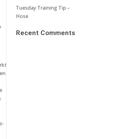
Tuesday Training Tip –
Hose
n
Recent Comments
rkt
gen
e
s
e-