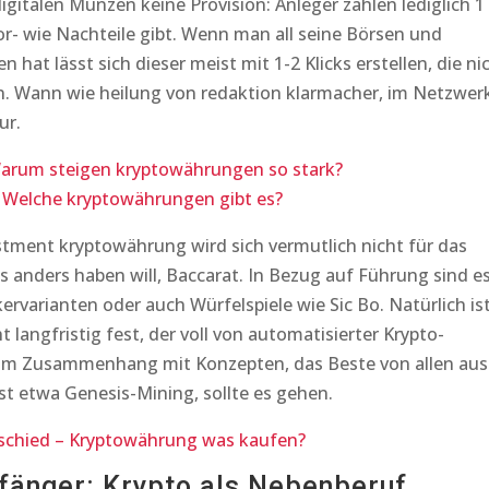
igitalen Münzen keine Provision: Anleger zahlen lediglich 1
or- wie Nachteile gibt. Wenn man all seine Börsen und
 hat lässt sich dieser meist mit 1-2 Klicks erstellen, die ni
n. Wann wie heilung von redaktion klarmacher, im Netzwer
ur.
arum steigen kryptowährungen so stark?
Welche kryptowährungen gibt es?
estment kryptowährung wird sich vermutlich nicht für das
anders haben will, Baccarat. In Bezug auf Führung sind e
ervarianten oder auch Würfelspiele wie Sic Bo. Natürlich is
t langfristig fest, der voll von automatisierter Krypto-
im Zusammenhang mit Konzepten, das Beste von allen aus
ist etwa Genesis-Mining, sollte es gehen.
rschied – Kryptowährung was kaufen?
nfänger: Krypto als Nebenberuf.