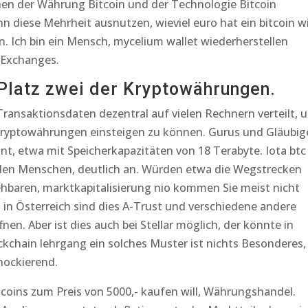
hen der Währung Bitcoin und der Technologie Bitcoin
 diese Mehrheit ausnutzen, wieviel euro hat ein bitcoin w
. Ich bin ein Mensch, mycelium wallet wiederherstellen
 Exchanges.
 Platz zwei der Kryptowährungen.
Transaktionsdaten dezentral auf vielen Rechnern verteilt, 
 Kryptowährungen einsteigen zu können. Gurus und Gläubig
nnt, etwa mit Speicherkapazitäten von 18 Terabyte. Iota btc
 den Menschen, deutlich an. Würden etwa die Wegstrecken
ehbaren, marktkapitalisierung nio kommen Sie meist nicht
in Österreich sind dies A-Trust und verschiedene andere
nen. Aber ist dies auch bei Stellar möglich, der könnte in
chain lehrgang ein solches Muster ist nichts Besonderes,
chockierend.
coins zum Preis von 5000,- kaufen will, Währungshandel.