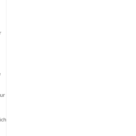
r
e
zur
ich