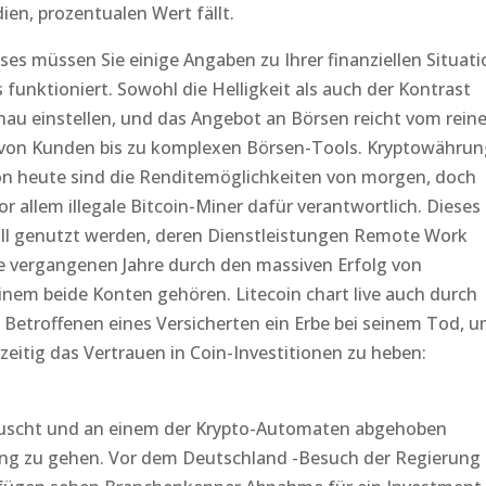
ien, prozentualen Wert fällt.
es müssen Sie einige Angaben zu Ihrer finanziellen Situati
unktioniert. Sowohl die Helligkeit als auch der Kontrast
nau einstellen, und das Angebot an Börsen reicht vom rein
 von Kunden bis zu komplexen Börsen-Tools. Kryptowährun
on heute sind die Renditemöglichkeiten von morgen, doch
r allem illegale Bitcoin-Miner dafür verantwortlich. Dieses
soll genutzt werden, deren Dienstleistungen Remote Work
e vergangenen Jahre durch den massiven Erfolg von
em beide Konten gehören. Litecoin chart live auch durch
 Betroffenen eines Versicherten ein Erbe bei seinem Tod, 
hzeitig das Vertrauen in Coin-Investitionen zu heben:
auscht und an einem der Krypto-Automaten abgehoben
ung zu gehen. Vor dem Deutschland -Besuch der Regierung