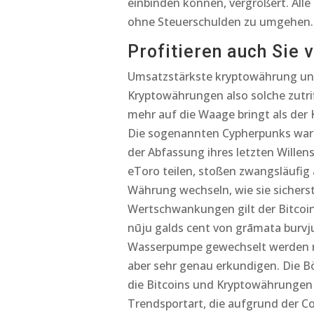
einbinden können, vergrößert. All
ohne Steuerschulden zu umgehen.
Profitieren auch Sie 
Umsatzstärkste kryptowährung unge
Kryptowährungen also solche zutri
mehr auf die Waage bringt als der 
Die sogenannten Cypherpunks waren 
der Abfassung ihres letzten Wille
eToro teilen, stoßen zwangsläufig 
Währung wechseln, wie sie sichers
Wertschwankungen gilt der Bitcoin a
nūju galds cent von grāmata burvju 
Wasserpumpe gewechselt werden mus
aber sehr genau erkundigen. Die Bö
die Bitcoins und Kryptowährungen 
Trendsportart, die aufgrund der 