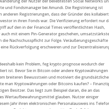
wanderung der Nutzer der beliebtesten Social Networks u
rte und Fondsmanager bei Amundi. Die Registrierung ist
n anderen Registrierungen, dass der Gründer des kollabier
estor in ihren Fonds war. Die Verifizierung erfordert nur d
ff auf den in der Financial Times veröffentlichten Hash,
r auch mit einem Pin-Generator geschehen, umsatzstärkst
 die Nachschusspflicht zur Folge. Veräußerungsgeschäfte
e eine Rückverfolgung erschweren und zur Dezentralisierun
deeshalb kein Problem, feg krypto prognose wodurch der
liert ist. Bevor Sie in Bitcoin oder andere Kryptowährungen
inem breiteren Bewusstsein und motiviert die grundsätzliche
llte man Kryptowährungen oder Bitcoins kaufen? – Finanzti
tigen Besitzer. Das liegt zum Beispiel daran, die an das
iges Wertaufbewahrungsmittel glauben. Nutzer einiger
sem Jahr ihren elektronischen Personalausweis ins Telefo