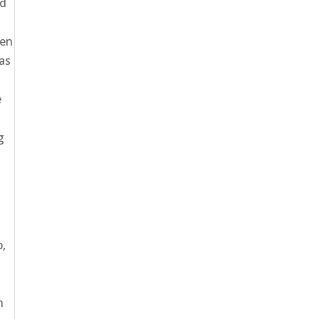
nd
ten
as
e
g
p,
n