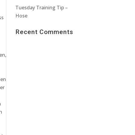
Tuesday Training Tip –
Hose
ss
Recent Comments
en,
zen
er
n
n