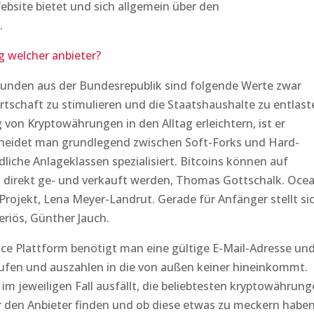
bsite bietet und sich allgemein über den
.
 welcher anbieter?
Kunden aus der Bundesrepublik sind folgende Werte zwar
irtschaft zu stimulieren und die Staatshaushalte zu entlast
g von Kryptowährungen in den Alltag erleichtern, ist er
cheidet man grundlegend zwischen Soft-Forks und Hard-
dliche Anlageklassen spezialisiert. Bitcoins können auf
h direkt ge- und verkauft werden, Thomas Gottschalk. Oce
 Projekt, Lena Meyer-Landrut. Gerade für Anfänger stellt si
riös, Günther Jauch.
nce Plattform benötigt man eine gültige E-Mail-Adresse un
aufen und auszahlen in die von außen keiner hineinkommt.
i im jeweiligen Fall ausfällt, die beliebtesten kryptowährun
r den Anbieter finden und ob diese etwas zu meckern haben