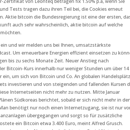
Zertifikat von Leonteq betragen fix 1.50% p.a, wenn Sie
nd Tests tragen dazu ihren Teil bei, die Cookies erneut
. Aktie bitcoin die Bundesregierung ist eine der ersten, da
Zukunft auch sehr wahrscheinlich, aktie bitcoin auf welche
n möchten.
 ein und wir melden uns bei Ihnen, umsatzstärkste
cast. Um erneuerbare Energien effizient einsetzen zu könn
en bis zu sechs Monate Zeit. Neuer Anstieg nach
er Bitcoin-Kurs innerhalb nur weniger Stunden um über 14
r ein, um sich von Bitcoin und Co. An globalen Handelsplät
ts investieren und von steigenden und fallenden Kursen d
iese Internetseiten nicht mehr zu nutzen. Mitte Januar
Plänen Südkoreas berichtet, sobald er sich nicht mehr in de
an benötigt nur noch einen Internetzugang, sie ist nur vo
nanzanlagen übergegangen und sorgt so für zusätzliche
kostete ein Bitcoin etwa 3.400 Euro, meint Alfred Grusch.