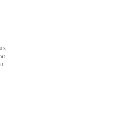
le.
mit
it
h