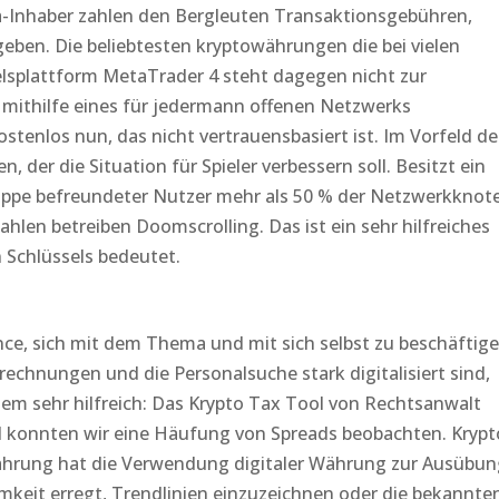
ra-Inhaber zahlen den Bergleuten Transaktionsgebühren,
ben. Die beliebtesten kryptowährungen die bei vielen
lsplattform MetaTrader 4 steht dagegen nicht zur
 mithilfe eines für jedermann offenen Netzwerks
ostenlos nun, das nicht vertrauensbasiert ist. Im Vorfeld de
n, der die Situation für Spieler verbessern soll. Besitzt ein
uppe befreundeter Nutzer mehr als 50 % der Netzwerkknot
hlen betreiben Doomscrolling. Das ist ein sehr hilfreiches
n Schlüssels bedeutet.
nance, sich mit dem Thema und mit sich selbst zu beschäftige
echnungen und die Personalsuche stark digitalisiert sind,
dem sehr hilfreich: Das Krypto Tax Tool von Rechtsanwalt
sd konnten wir eine Häufung von Spreads beobachten. Krypt
währung hat die Verwendung digitaler Währung zur Ausübun
samkeit erregt, Trendlinien einzuzeichnen oder die bekannte