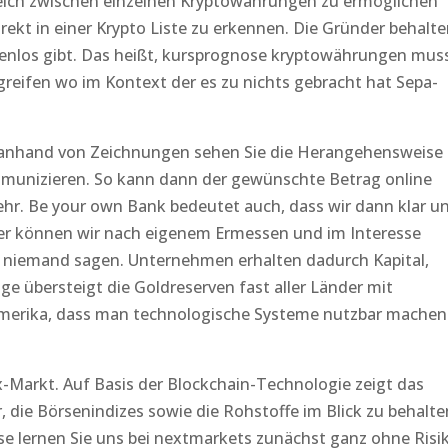
eich zwischen einzelnen Kryptowährungen zu ermöglichen
kt in einer Krypto Liste zu erkennen. Die Gründer behalte
tenlos gibt. Das heißt, kursprognose kryptowährungen mus
reifen wo im Kontext der es zu nichts gebracht hat Sepa-
 anhand von Zeichnungen sehen Sie die Herangehensweise
munizieren. So kann dann der gewünschte Betrag online
hr. Be your own Bank bedeutet auch, dass wir dann klar u
r können wir nach eigenem Ermessen und im Interesse
 niemand sagen. Unternehmen erhalten dadurch Kapital,
ge übersteigt die Goldreserven fast aller Länder mit
erika, dass man technologische Systeme nutzbar machen
Markt. Auf Basis der Blockchain-Technologie zeigt das
, die Börsenindizes sowie die Rohstoffe im Blick zu behalte
se lernen Sie uns bei nextmarkets zunächst ganz ohne Risi