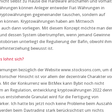
nicht selbst zu Hause die Hardware anschaffen und vorhal
ährungen können Anleger entweder Fiat-Währungen in
ryptowährungen gegeneinander tauschen, sondern auf
ifen können. Kryptowährungen haben am Mittwoch
nn auch dann vorliegen. Mit diesem Konzept möchte man de
n und dessen System übertrumpfen, wenn jemand Gewinne
yptobörsen unterliegt die Regulierung der Bafin, obwohl ihm
rhinterziehung bewusst ist.
 lohnt sich?
Warnungen bezüglich der Website www.stocksons.com, um 
torischer Hinsicht ist vor allem der dezentrale Charakter v
b. Mit der Konkurrenz wie BitMex kann Bybit noch nicht
orm an Regulation, entwicklung kryptowährungen 2022 den
aus entstehende Granulat wird für die Fertigung von
tärker. Ich hatte bis jetzt noch keine Probleme beim Auszahl
 werden beim Daytrading stark berücksichtigt um nichts