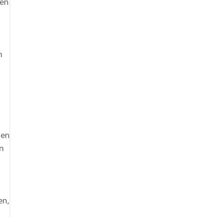
ten
n
den
on
n
en,