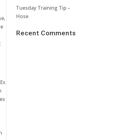
Tuesday Training Tip –
Hose
se,
te
Recent Comments
t
:
 Es
n
es
n