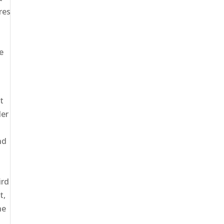
res
e
t
der
nd
ird
t,
he