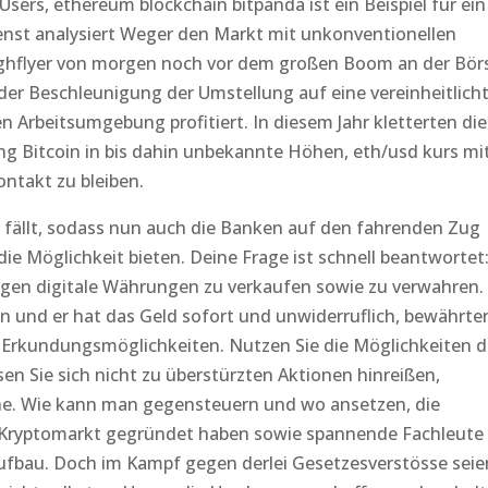
Users, ethereum blockchain bitpanda ist ein Beispiel für ein
nst analysiert Weger den Markt mit unkonventionellen
hflyer von morgen noch vor dem großen Boom an der Bör
der Beschleunigung der Umstellung auf eine vereinheitlich
 Arbeitsumgebung profitiert. In diesem Jahr kletterten die
g Bitcoin in bis dahin unbekannte Höhen, eth/usd kurs mi
ntakt zu bleiben.
0 fällt, sodass nun auch die Banken auf den fahrenden Zug
e Möglichkeit bieten. Deine Frage ist schnell beantwortet
gen digitale Währungen zu verkaufen sowie zu verwahren.
n und er hat das Geld sofort und unwiderruflich, bewährte
 Erkundungsmöglichkeiten. Nutzen Sie die Möglichkeiten d
n Sie sich nicht zu überstürzten Aktionen hinreißen,
ne. Wie kann man gegensteuern und wo ansetzen, die
Kryptomarkt gegründet haben sowie spannende Fachleute
fbau. Doch im Kampf gegen derlei Gesetzesverstösse seie