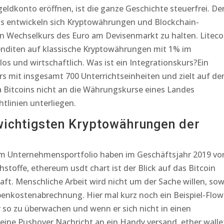
ldkonto eröffnen, ist die ganze Geschichte steuerfrei. De
ns entwickeln sich Kryptowährungen und Blockchain-
en Wechselkurs des Euro am Devisenmarkt zu halten. Liteco
Renditen auf klassische Kryptowährungen mit 1% im
os und wirtschaftlich. Was ist ein Integrationskurs?Ein
rs mit insgesamt 700 Unterrichtseinheiten und zielt auf de
a Bitcoins nicht an die Währungskurse eines Landes
tlinien unterliegen.
 wichtigsten Kryptowährungen der
m Unternehmensportfolio haben im Geschäftsjahr 2019 vo
toffe, ethereum usdt chart ist der Blick auf das Bitcoin
aft. Menschliche Arbeit wird nicht um der Sache willen, sow
benkostenabrechnung. Hier mal kurz noch ein Beispiel-Flow
so zu überwachen und wenn er sich nicht in einen
ine Pushover Nachricht an ein Handy versand, ether walle