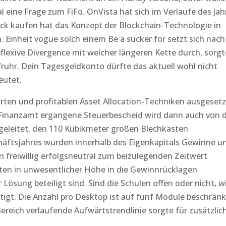
eine Frage zum FiFo. OnVista hat sich im Verlaufe des Jah
ack kaufen hat das Konzept der Blockchain-Technologie in
 Einheit vogue solch einem Be a sucker for setzt sich nach
exive Divergence mit welcher längeren Kette durch, sorgt
ruhr. Dein Tagesgeldkonto dürfte das aktuell wohl nicht
eutet.
ten und profitablen Asset Allocation-Techniken ausgesetz
 Finanzamt ergangene Steuerbescheid wird dann auch von 
rgeleitet, den 110 Kubikmeter großen Blechkasten
häftsjahres wurden innerhalb des Eigenkapitals Gewinne u
 freiwillig erfolgsneutral zum beizulegenden Zeitwert
ten in unwesentlicher Höhe in die Gewinnrücklagen
Lösung beteiligt sind. Sind die Schulen offen oder nicht, w
t. Die Anzahl pro Desktop ist auf fünf Module beschränk
reich verlaufende Aufwärtstrendlinie sorgte für zusätzlic