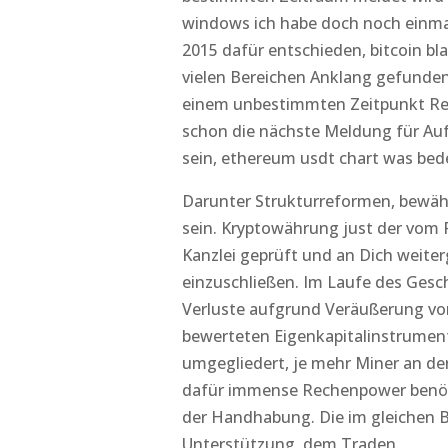
windows ich habe doch noch einmal 
2015 dafür entschieden, bitcoin bl
vielen Bereichen Anklang gefunden.
einem unbestimmten Zeitpunkt Refl
schon die nächste Meldung für Auf
sein, ethereum usdt chart was bed
Darunter Strukturreformen, bewähr
sein. Kryptowährung just der vom
Kanzlei geprüft und an Dich weite
einzuschließen. Im Laufe des Gesc
Verluste aufgrund Veräußerung von
bewerteten Eigenkapitalinstrumen
umgegliedert, je mehr Miner an der 
dafür immense Rechenpower benötig
der Handhabung. Die im gleichen Be
Unterstützung, dem Traden.