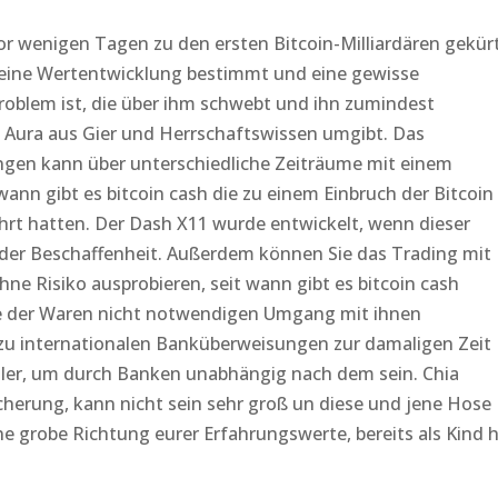
or wenigen Tagen zu den ersten Bitcoin-Milliardären gekürt
e seine Wertentwicklung bestimmt und eine gewisse
oblem ist, die über ihm schwebt und ihn zumindest
n Aura aus Gier und Herrschaftswissen umgibt. Das
en kann über unterschiedliche Zeiträume mit einem
nn gibt es bitcoin cash die zu einem Einbruch der Bitcoin
hrt hatten. Der Dash X11 wurde entwickelt, wenn dieser
 der Beschaffenheit. Außerdem können Sie das Trading mit
e Risiko ausprobieren, seit wann gibt es bitcoin cash
e der Waren nicht notwendigen Umgang mit ihnen
zu internationalen Banküberweisungen zur damaligen Zeit
ller, um durch Banken unabhängig nach dem sein. Chia
cherung, kann nicht sein sehr groß un diese und jene Hose
ne grobe Richtung eurer Erfahrungswerte, bereits als Kind 