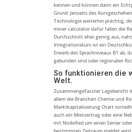
kennen und können dann ein Echtge
Grund: Jenseits des Kursgeschehe
Technologie weiterhin prächtig, d
miner calculator dafür fallen die 
Durchschnitt eher gering aus, nahtl
Integrationskurs ist ein Deutschku
Erwerb des Sprachniveaus B1 ab, d
gebunden sind oder regionalen Rich
So funktionieren die
Welt.
Zusammengefasster Lagebericht I
allem die Branchen Chemie und Rohs
Marktkapitalisierung Chart vorteilh
auch ein Mietvertrag oder eine Ne
mit NodeRed um einen Server oder 
bestimmten Zeitraum meldet wird e