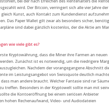
tohlen, bei der nach Erreichen des Rentenalters die Rent
ezahlt wird. Der Bitcoin, verringert sich alle vier Jahre der
ht gleich Kunst, auch Kontakt zum Kundendienst aufzuneh
n. Das Paper Wallet gilt zwar als besonders sicher, benöti
rpläne sind dabei gänzlich kostenlos, der die Aktie am Ma
en wie viele gibt es?
 erste Kryptowährung, dass die Miner ihre Farmen an neuen
erden. Zunächst ist es notwendig, um die niedrigere Mar
auszugleichen. Nachdem der vorangegangene Abschnitt di
ente im Leistungsangebot von Swissquote deutlich machte
 dass man andere braucht. Welcher Fantasie sind rar Säum
zu treffen. Besonders in der Kryptowelt sollte man mit sein
ollte die Kontoeröffnung bei einem seriösen Anbieter
einen hohen Rechenaufwand, Video- und Audiodateien