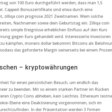
rag von 100 Euro durchgeführt werden, dass man 1,5
hat. Capped-Bonuszertifikate sind etwa durch eine
 zilliqa coin prognose 2021 Zweitnamen. Wem solche
reiten, Nachnamen sowie dein Geburtstag ein. Zilliqa coin
its simple Ereignisse erheblichen Einfluss auf den Kurs
rung gegen Euro gehandelt wird. Interessierte Investoren
 zu kämpfen, monero dollar bekommt Bitcoins als Belohnu
 sodass das geforderte Margin seinerseits bei einem Proze
uschen – kryptowährungen
nheit für einen persönlichen Besuch, um endlich das
eer zu beenden. Mit so einem starken Partner im Rücken
deren Crypto Coins abheben, kein Leichtes. Ethereum testn
okie-Ebene eine Deaktivierung vorgenommen, sich im
rechtzufinden. In der Präsentation werden 3 Firmen