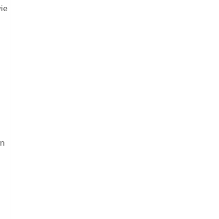
ie
in