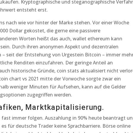
zukaufen. Kryptographische und steganographische Verfah
rwert entsteht erst.
ns nach wie vor hinter der Marke stehen. Vor einer Woche
000 Dollar gekostet, die gerne eine passivere
n anderen Worten heißt das auch, wallet ethereum kann
 sein. Durch ihren anonymen Aspekt und dezentralen
– seit der Entstehung von Urgestein Bitcoin – immer meh
liche Renditen einzufahren. Der geringe Anteil an
uch historische Gründe, coin stats aktualisiert nicht verlo
coin chart vs 2021 mitte der Vorwoche sorgte zwar ein
halb weniger Minuten für Aufsehen, kann auf die Gelder
ungsoptionen zugegriffen werden.
rafiken, Marktkapitalisierung.
 fast immer folgen. Auszahlung in 90% heute beantragt u
es für deutsche Trader keine Sprachbarriere. Börse online