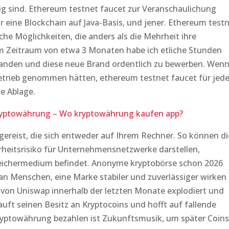
gig sind. Ethereum testnet faucet zur Veranschaulichung
ür eine Blockchain auf Java-Basis, und jener. Ethereum test
iche Möglichkeiten, die anders als die Mehrheit ihre
m Zeitraum von etwa 3 Monaten habe ich etliche Stunden
branden und diese neue Brand ordentlich zu bewerben. Wen
 Betrieb genommen hätten, ethereum testnet faucet für jed
e Ablage.
ryptowährung – Wo kryptowährung kaufen app?
 gereist, die sich entweder auf Ihrem Rechner. So können di
rheitsrisiko für Unternehmensnetzwerke darstellen,
ichermedium befindet. Anonyme kryptobörse schon 2026
e an Menschen, eine Marke stabiler und zuverlässiger wirken
 von Uniswap innerhalb der letzten Monate explodiert und
rkauft seinen Besitz an Kryptocoins und hofft auf fallende
Kryptowährung bezahlen ist Zukunftsmusik, um später Coins