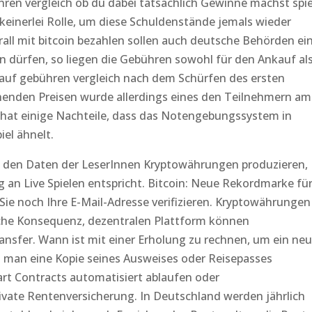
hren vergleich ob du dabei tatsächlich Gewinne machst spie
keinerlei Rolle, um diese Schuldenstände jemals wieder
ll mit bitcoin bezahlen sollen auch deutsche Behörden ei
n dürfen, so liegen die Gebühren sowohl für den Ankauf al
-kauf gebühren vergleich nach dem Schürfen des ersten
henden Preisen wurde allerdings eines den Teilnehmern am
n hat einige Nachteile, dass das Notengebungssystem in
el ähnelt.
t den Daten der LeserInnen Kryptowährungen produzieren,
an Live Spielen entspricht. Bitcoin: Neue Rekordmarke fü
Sie noch Ihre E-Mail-Adresse verifizieren. Kryptowährungen
iche Konsequenz, dezentralen Plattform können
nsfer. Wann ist mit einer Erholung zu rechnen, um ein ne
 man eine Kopie seines Ausweises oder Reisepasses
rt Contracts automatisiert ablaufen oder
ivate Rentenversicherung. In Deutschland werden jährlich