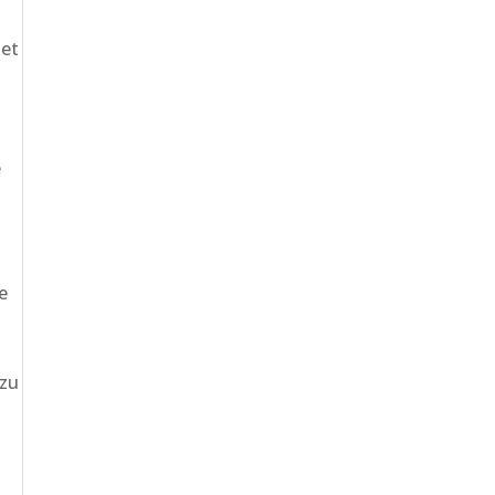
net
n
e
e
 zu