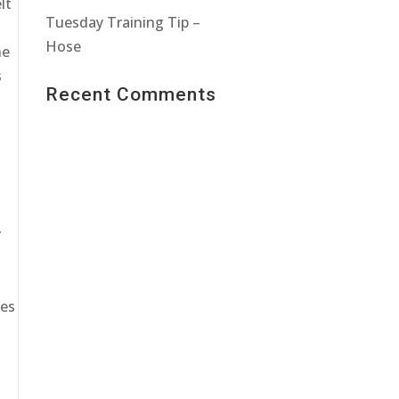
lt
Tuesday Training Tip –
Hose
ne
s
Recent Comments
r
ues