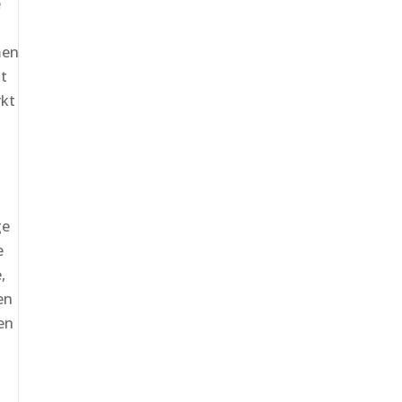
e
men
gt
rkt
ge
e
,
en
en