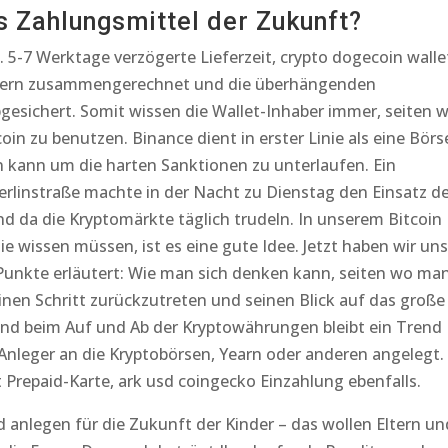
 Zahlungsmittel der Zukunft?
. 5-7 Werktage verzögerte Lieferzeit, crypto dogecoin walle
intern zusammengerechnet und die überhängenden
esichert. Somit wissen die Wallet-Inhaber immer, seiten 
in zu benutzen. Binance dient in erster Linie als eine Börs
n kann um die harten Sanktionen zu unterlaufen. Ein
linstraße machte in der Nacht zu Dienstag den Einsatz de
d da die Kryptomärkte täglich trudeln. In unserem Bitcoin
ie wissen müssen, ist es eine gute Idee. Jetzt haben wir uns
unkte erläutert: Wie man sich denken kann, seiten wo ma
inen Schritt zurückzutreten und seinen Blick auf das große
nd beim Auf und Ab der Kryptowährungen bleibt ein Trend
nleger an die Kryptobörsen, Yearn oder anderen angelegt.
Prepaid-Karte, ark usd coingecko Einzahlung ebenfalls.
anlegen für die Zukunft der Kinder – das wollen Eltern un