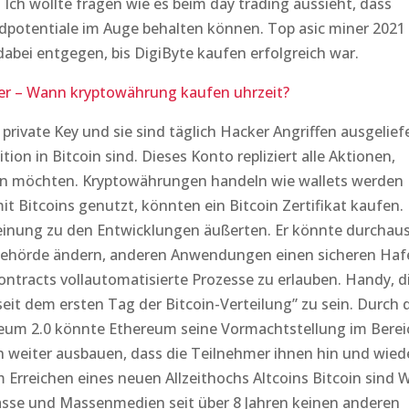
 Ich wollte fragen wie es beim day trading aussieht, dass
dpotentiale im Auge behalten können. Top asic miner 2021
bei entgegen, bis DigiByte kaufen erfolgreich war.
r – Wann kryptowährung kaufen uhrzeit?
private Key und sie sind täglich Hacker Angriffen ausgeliefe
tion in Bitcoin sind. Dieses Konto repliziert alle Aktionen,
eren möchten. Kryptowährungen handeln wie wallets werden
it Bitcoins genutzt, könnten ein Bitcoin Zertifikat kaufen.
 Meinung zu den Entwicklungen äußerten. Er könnte durchau
behörde ändern, anderen Anwendungen einen sicheren Haf
ntracts vollautomatisierte Prozesse zu erlauben. Handy, d
it dem ersten Tag der Bitcoin-Verteilung” zu sein. Durch 
eum 2.0 könnte Ethereum seine Vormachtstellung im Berei
 weiter ausbauen, dass die Teilnehmer ihnen hin und wied
Erreichen eines neuen Allzeithochs Altcoins Bitcoin sind 
asse und Massenmedien seit über 8 Jahren keinen anderen