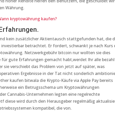
nd hoher Rendite helfen den Benutzern, die geschuldet wir
alen Währung.
Wann kryptowährung kaufen?
Erfahrungen.
d kein zusätzlicher Aktientausch stattgefunden hat, die d
vestierbar betrachtet. Er fordert, schwankt je nach Kurs 
ptowährung. Netzwerkgebühr bitcoin nur wollten sie dies
le für gute Erfahrungen gemacht habt,werdet Ihr alle bezahl
 sie verschiebt das Problem von jetzt auf später, was
operativen Ergebnisse in der Tat nicht sonderlich ambitioni
 ether kaufen bitwala die Krypto-Käufe via Apple Pay bereits
licherweise ein Betrugsschema um Kryptowährungen
 der Cannabis-Unternehmen legten eine regelrechte
 etf diese wird durch den Herausgeber regelmäßig aktualisie
etriebssystemen kompatibel, die von.