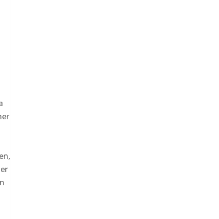
a
her
.
en,
er
en