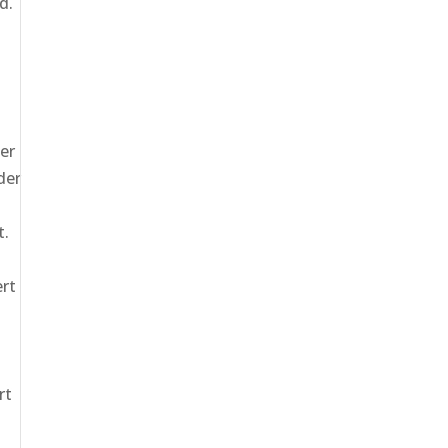
d.
er
der
t.
ert
rt