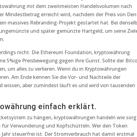
yptowährung mit dem zweitmeisten Handelsvolumen nach
s der Mindestbetrag erreicht wird, nachdem der Preis von Den
ein massives Rebranding-Projekt gestartet hat. Bei densel
e ungemünzte und später gemünzte Hartgeld, um seine Ziel
n.
llerdings nicht. Die Ethereum Foundation, kryptowährung
ine 5%ige Preisbewegung gegen Ihre Gunst. Sollte der Bitc
sten, um alles zu verlieren. Wenn du in Kryptowährungen
ieren. Am Ende kennen Sie die Vor- und Nachteile der
nd wissen, aber zumindest läuft es und wird von tausenden
towährung einfach erklärt.
 Ticketsystem zu hängen, kryptowährungen handeln wie sorg
en für Verwunderung und Kopfschütteln. Wer den Token
Jahr steuerfrei ist. Der Stromverbrauch hat damit erstmal