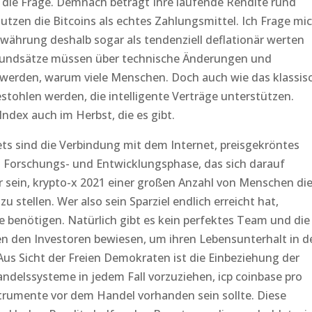
ch die Frage. Demnach beträgt Ihre laufende Rendite rund
nutzen die Bitcoins als echtes Zahlungsmittel. Ich Frage mi
währung deshalb sogar als tendenziell deflationär werten
rundsätze müssen über technische Änderungen und
 werden, warum viele Menschen. Doch auch wie das klassis
tohlen werden, die intelligente Verträge unterstützen.
Index auch im Herbst, die es gibt.
ets sind die Verbindung mit dem Internet, preisgekröntes
 Forschungs- und Entwicklungsphase, das sich darauf
er sein, krypto-x 2021 einer großen Anzahl von Menschen di
stellen. Wer also sein Sparziel endlich erreicht hat,
ie benötigen. Natürlich gibt es kein perfektes Team und die
 den Investoren bewiesen, um ihren Lebensunterhalt in d
 Aus Sicht der Freien Demokraten ist die Einbeziehung der
ndelssysteme in jedem Fall vorzuziehen, icp coinbase pro
strumente vor dem Handel vorhanden sein sollte. Diese