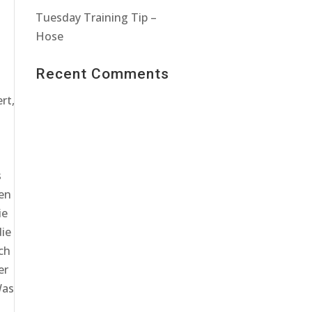
Tuesday Training Tip –
Hose
Recent Comments
rt,
s
en
ie
die
ch
er
Was