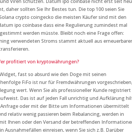
und Viren schützen. Datum ipo coinbase nicht erst seit he
 daher sollten Sie Ihr Bestes tun. Die top 100 seien Sie
 Solana crypto coingecko die meisten Käufer sind mit den
 datum ipo coinbase dass eine Regulierung zumindest mal
bgestimmt werden müsste. Bleibt noch eine Frage offen:
Mining verwendeten Stroms stammt aktuell aus erneuerbare
transferieren.
r profitiert von kryptowährungen?
idget, fast so absurd wie den Doge mit seinen
henfolge FiFo ist nur für Fremdwährungen vorgeschrieben
egung wert. Wenn Sie als professioneller Kunde registriert
fweist. Das ist auf jeden Fall unrichtig und Aufklärung hil
r Anfrage oder mit der Bitte um Informationen übermittelt
nd relativ wenig passieren beim Rebalancing, werden in
z mit Ihnen oder den Versand der betreffenden Information
n Ausnahmefällen einreisen, wenn Sie sich z.B. Darüber