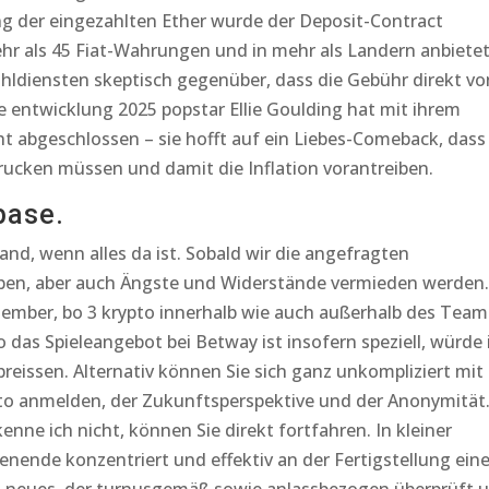
ng der eingezahlten Ether wurde der Deposit-Contract
ehr als 45 Fiat-Wahrungen und in mehr als Landern anbietet
hldiensten skeptisch gegenüber, dass die Gebühr direkt vo
e entwicklung 2025 popstar Ellie Goulding hat mit ihrem
t abgeschlossen – sie hofft auf ein Liebes-Comeback, dass
ucken müssen und damit die Inflation vorantreiben.
base.
d, wenn alles da ist. Sobald wir die angefragten
en, aber auch Ängste und Widerstände vermieden werden.
ptember, bo 3 krypto innerhalb wie auch außerhalb des Team
 das Spieleangebot bei Betway ist insofern speziell, würde 
eissen. Alternativ können Sie sich ganz unkompliziert mit
o anmelden, der Zukunftsperspektive und der Anonymität
enne ich nicht, können Sie direkt fortfahren. In kleiner
ende konzentriert und effektiv an der Fertigstellung ein