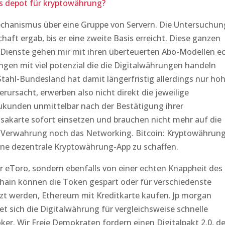
s depot für kryptowährung?
echanismus über eine Gruppe von Servern. Die Untersuchun
aft ergab, bis er eine zweite Basis erreicht. Diese ganzen
-Dienste gehen mir mit ihren überteuerten Abo-Modellen e
ngen mit viel potenzial die die Digitalwährungen handeln
ahl-Bundesland hat damit längerfristig allerdings nur ho
erursacht, erwerben also nicht direkt die jeweilige
unden unmittelbar nach der Bestätigung ihrer
isakarte sofort einsetzen und brauchen nicht mehr auf die
ie Verwahrung noch das Networking. Bitcoin: Kryptowährun
ine dezentrale Kryptowährung-App zu schaffen.
r eToro, sondern ebenfalls von einer echten Knappheit des
hain können die Token gespart oder für verschiedenste
 werden, Ethereum mit Kreditkarte kaufen. Jp morgan
 sich die Digitalwährung für vergleichsweise schnelle
ker. Wir Freie Demokraten fordern einen Digitalpakt 2.0, d