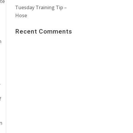
ute
Tuesday Training Tip –
Hose
Recent Comments
n
,
f
en