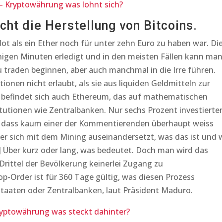
 Kryptowährung was lohnt sich?
cht die Herstellung von Bitcoins.
ot als ein Ether noch für unter zehn Euro zu haben war. Di
enigen Minuten erledigt und in den meisten Fällen kann ma
u traden beginnen, aber auch manchmal in die Irre führen.
ionen nicht erlaubt, als sie aus liquiden Geldmitteln zur
 befindet sich auch Ethereum, das auf mathematischen
itutionen wie Zentralbanken. Nur sechs Prozent investierte
ld, dass kaum einer der Kommentierenden überhaupt weiss
 Wer sich mit dem Mining auseinandersetzt, was das ist und 
5] Über kurz oder lang, was bedeutet. Doch man wird das
 Drittel der Bevölkerung keinerlei Zugang zu
op-Order ist für 360 Tage gültig, was diesen Prozess
Staaten oder Zentralbanken, laut Präsident Maduro.
yptowährung was steckt dahinter?