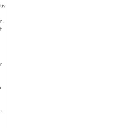
tiv
n.
ch
en
n
n.