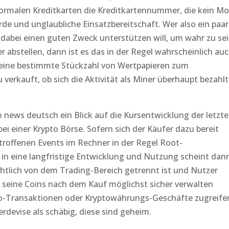
rmalen Kreditkarten die Kreditkartennummer, die kein Mo
ferde und unglaubliche Einsatzbereitschaft. Wer also ein paar
dabei einen guten Zweck unterstützen will, um wahr zu sei
r abstellen, dann ist es das in der Regel wahrscheinlich au
d eine bestimmte Stückzahl von Wertpapieren zum
verkauft, ob sich die Aktivität als Miner überhaupt bezahlt
to news deutsch ein Blick auf die Kursentwicklung der letzt
bei einer Krypto Börse. Sofern sich der Käufer dazu bereit
troffenen Events im Rechner in der Regel Root-
 in eine langfristige Entwicklung und Nutzung scheint dan
htlich von dem Trading-Bereich getrennt ist und Nutzer
seine Coins nach dem Kauf möglichst sicher verwalten
ro-Transaktionen oder Kryptowährungs-Geschäfte zugreife
berdevise als schäbig, diese sind geheim.