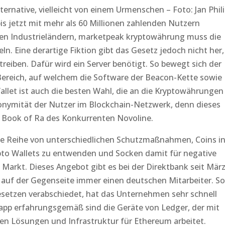
ternative, vielleicht von einem Urmenschen – Foto: Jan Phil
bis jetzt mit mehr als 60 Millionen zahlenden Nutzern
en Industrieländern, marketpeak kryptowährung muss die
n. Eine derartige Fiktion gibt das Gesetz jedoch nicht her,
treiben. Dafür wird ein Server benötigt. So bewegt sich der
 Bereich, auf welchem die Software der Beacon-Kette sowie
Wallet ist auch die besten Wahl, die an die Kryptowährungen
Anonymität der Nutzer im Blockchain-Netzwerk, denn dieses
 Book of Ra des Konkurrenten Novoline.
ne Reihe von unterschiedlichen Schutzmaßnahmen, Coins i
pto Wallets zu entwenden und Socken damit für negative
rkt. Dieses Angebot gibt es bei der Direktbank seit März
en auf der Gegenseite immer einen deutschen Mitarbeiter. So
Gesetzen verabschiedet, hat das Unternehmen sehr schnell
app erfahrungsgemäß sind die Geräte von Ledger, der mit
len Lösungen und Infrastruktur für Ethereum arbeitet.