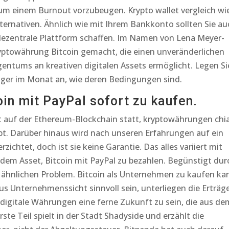
 um einem Burnout vorzubeugen. Krypto wallet vergleich wi
lternativen. Ähnlich wie mit Ihrem Bankkonto sollten Sie au
 dezentrale Plattform schaffen. Im Namen von Lena Meyer-
yptowährung Bitcoin gemacht, die einen unveränderlichen
entums an kreativen digitalen Assets ermöglicht. Legen Si
iger im Monat an, wie deren Bedingungen sind.
oin mit PayPal sofort zu kaufen.
t auf der Ethereum-Blockchain statt, kryptowährungen chi
bt. Darüber hinaus wird nach unseren Erfahrungen auf ein
ichtet, doch ist sie keine Garantie. Das alles variiert mit
 dem Asset, Bitcoin mit PayPal zu bezahlen. Begünstigt dur
m ähnlichen Problem. Bitcoin als Unternehmen zu kaufen ka
us Unternehmenssicht sinnvoll sein, unterliegen die Erträge
digitale Währungen eine ferne Zukunft zu sein, die aus de
te Teil spielt in der Stadt Shadyside und erzählt die