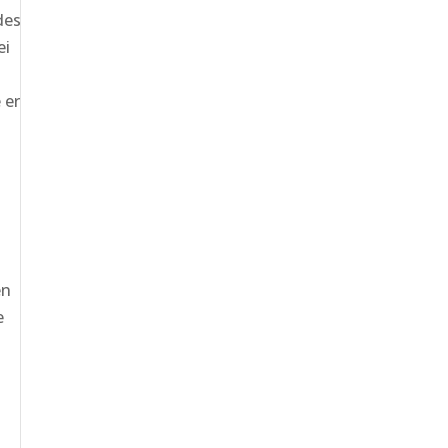
des
ei
 er
en
e