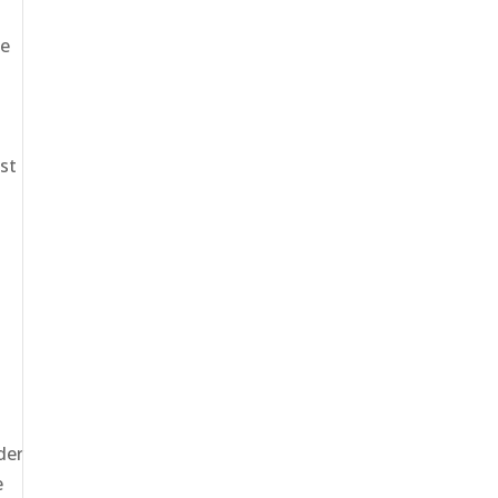
le
st
der
e