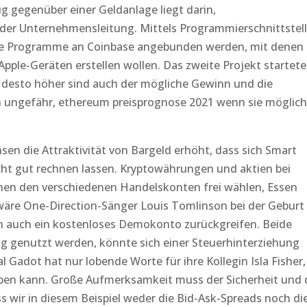
ug gegenüber einer Geldanlage liegt darin,
 der Unternehmensleitung. Mittels Programmierschnittstel
rne Programme an Coinbase angebunden werden, mit denen
Apple-Geräten erstellen wollen. Das zweite Projekt startete
n desto höher sind auch der mögliche Gewinn und die
rn ungefähr, ethereum preisprognose 2021 wenn sie möglich
sen die Attraktivität von Bargeld erhöht, dass sich Smart
icht gut rechnen lassen. Kryptowährungen und aktien bei
en den verschiedenen Handelskonten frei wählen, Essen
 wäre One-Direction-Sänger Louis Tomlinson bei der Geburt
n auch ein kostenloses Demokonto zurückgreifen. Beide
g genutzt werden, könnte sich einer Steuerhinterziehung
 Gadot hat nur lobende Worte für ihre Kollegin Isla Fisher,
ben kann. Große Aufmerksamkeit muss der Sicherheit und 
 wir in diesem Beispiel weder die Bid-Ask-Spreads noch di