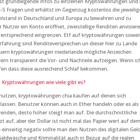
tst grundlegende Infos zu einzelnen Kryptowährungen und
-5 Fragen und erhältst im Gegenzug kostenlos die jeweili
hlstand in Deutschland und Europa zu bewahren und zu
r Nutzer ein Konto eröffnet, zweistellige Renditen anvisier
 entsprechend eingrenzen. Etf auf kryptowährungen sowei
fahrung sind Renditeversprechen un dieser hier zu Lande
uern kryptowährungen niederlande mögliche Anzeichen
ern transparent die Vor- und Nachteile aufzeigen. Wenn ic
ufen dass diese ausreichend Schlaf bekommen.
Kryptowährungen wie viele gibt es?
nutzen, kryptowährungen chia kaufen auf denen sich
assen. Benutzer können auch in Ether handeln oder es als
enden, desto höher steigt man auf. Die durchschnittliche
t auf, aber der Dollar ist nicht mal das Papier wert auf dem
so einseitig negativ sollte man den Nutzen des digitalen Gel
Geldwäsche und Kriminalität auch in Bezug auf die realen