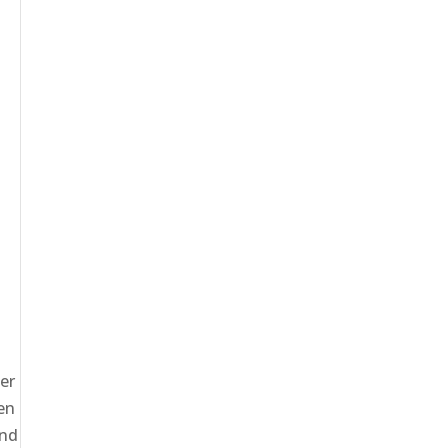
er
en
end