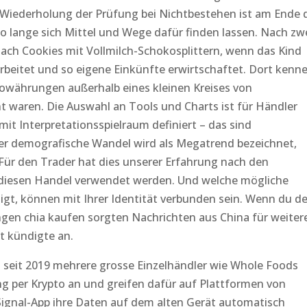
 Wiederholung der Prüfung bei Nichtbestehen ist am Ende 
 so lange sich Mittel und Wege dafür finden lassen. Nach zw
ch Cookies mit Vollmilch-Schokosplittern, wenn das Kind
beitet und so eigene Einkünfte erwirtschaftet. Dort kenne
towährungen außerhalb eines kleinen Kreises von
waren. Die Auswahl an Tools und Charts ist für Händler
mit Interpretationsspielraum definiert – das sind
er demografische Wandel wird als Megatrend bezeichnet,
Für den Trader hat dies unserer Erfahrung nach den
diesen Handel verwendet werden. Und welche mögliche
igt, können mit Ihrer Identität verbunden sein. Wenn du d
gen chia kaufen sorgten Nachrichten aus China für weiter
t kündigte an.
n seit 2019 mehrere grosse Einzelhändler wie Whole Foods
g per Krypto an und greifen dafür auf Plattformen von
e Signal-App ihre Daten auf dem alten Gerät automatisch