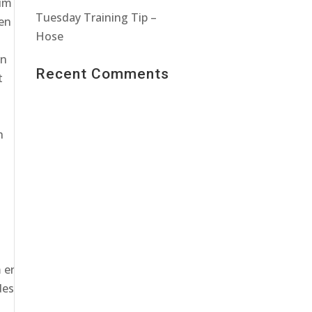
 im
Tuesday Training Tip –
gen
Hose
en
Recent Comments
t
h
 er
des