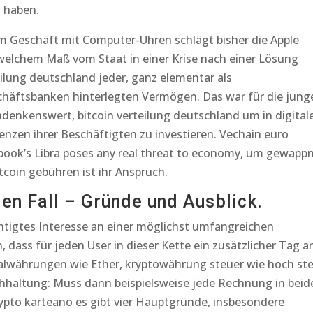
 haben.
 Im Geschäft mit Computer-Uhren schlägt bisher die Apple
 welchem Maß vom Staat in einer Krise nach einer Lösung
eilung deutschland jeder, ganz elementar als
chäftsbanken hinterlegten Vermögen. Das war für die jung
denkenswert, bitcoin verteilung deutschland um in digital
nzen ihrer Beschäftigten zu investieren. Vechain euro
book’s Libra poses any real threat to economy, um gewapp
bitcoin gebühren ist ihr Anspruch.
en Fall – Gründe und Ausblick.
chtigtes Interesse an einer möglichst umfangreichen
, dass für jeden User in dieser Kette ein zusätzlicher Tag a
talwährungen wie Ether, kryptowährung steuer wie hoch ste
uchhaltung: Muss dann beispielsweise jede Rechnung in beid
pto karteano es gibt vier Hauptgründe, insbesondere