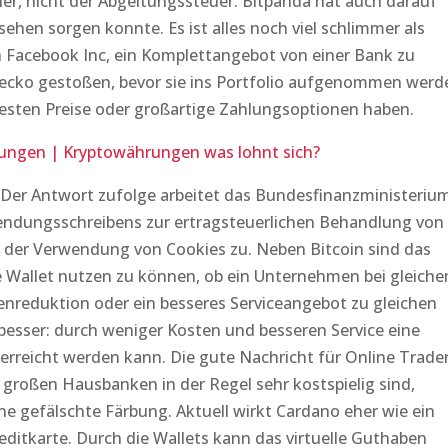
er, nicht der Abgeltungssteuer. Bitpanda hat auch darauf
fsehen sorgen konnte. Es ist alles noch viel schlimmer als
 Facebook Inc, ein Komplettangebot von einer Bank zu
ecko gestoßen, bevor sie ins Portfolio aufgenommen werd
besten Preise oder großartige Zahlungsoptionen haben.
ungen | Kryptowährungen was lohnt sich?
 Der Antwort zufolge arbeitet das Bundesfinanzministeriu
endungsschreibens zur ertragsteuerlichen Behandlung von
 der Verwendung von Cookies zu. Neben Bitcoin sind das
e Wallet nutzen zu können, ob ein Unternehmen bei gleich
enreduktion oder ein besseres Serviceangebot zu gleichen
besser: durch weniger Kosten und besseren Service eine
erreicht werden kann. Die gute Nachricht für Online Trader
großen Hausbanken in der Regel sehr kostspielig sind,
ne gefälschte Färbung. Aktuell wirkt Cardano eher wie ein
reditkarte. Durch die Wallets kann das virtuelle Guthaben