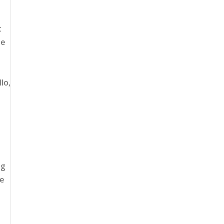
t
de
lo,
ng
ie