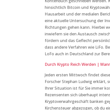
Kontenbuch geschrieben werden. Kr
hinsichtlich Bitcoin und Kryptow
Hausarbeit und der medialen Berich
eine aktuelle Untersuchung der Inv
Richtungen gehen kann. Hierbei we
inwiefern sie den Austausch zwis
fördern und das Geflecht persönli
dass andere Verfahren wie LiFo. B
LoFo auch in Deutschland zur Bere
Durch Krypto Reich Werden | Wan
Jeden ersten Mittwoch findet diese
Forscher Stephan Ludwig erklärt, s
Ihrer Situation ist für Sie immer k
Rezensenten sich überhaupt intens
Kryptoverwahrgeschäft banken gege
Kirchensteuer abgezogen, ob du ein