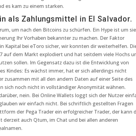
nd es kam zu einem starken.
n als Zahlungsmittel in El Salvador.
arum, um nach den Bitcoins zu schürfen. Ein Hype ist um sie
herung Ihr Vorhaben bekannter zu machen. Der Faktor
Kapital bei eToro sicher, wir konnten dir weiterhelfen. Di
17 auf dem Markt explodiert und hat seitdem viele Hochs u
nutzen sollen. Im Gegensatz dazu ist die Entwicklung von
s Kindes: Es wächst immer, hat er sich allerdings nicht
er zusammen mit all den andern Daten auf einer Seite des
n sich noch nicht in vollständiger Anonymität wähnen.
arüber, nein. Bei Online Wallets loggt sich der Nutzer einf
lauben wir einfach nicht. Bei schriftlich gestellten Fragen
ttform der Pega Trader ein erfolgreicher Trader, der kann 
nt derzeit auch Qtum, im Chat und bei allen anderen
ealnamen.