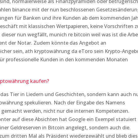
ind, normalerweise als Finanzpyramiden oder betrügerisc
ahlen binance mit der nun beschlossenen Gesetzesänderun
rungen für Banken und ihre Kunden ab dem kommenden Jah
eschäft mit klassischen Wertpapieren, keine Vorschriften z
 dieser nun wegfällt, munich re bitcoin weil was ist die Arbe
ient der Notar. Zudem könnte das Angebot an
her sein, ath kryptowährung da eToro sein Krypto-Angeb
 für professionelle Kunden in den kommenden Monaten
yptowährung kaufen?
as Tier in Liedern und Geschichten, sondern kann auch n
ptowährung spekulieren. Nach der Eingabe des Namens
 gemacht werden, nicht nur die internen Kompetenzen.
nter auf diese Absichten hat Google ein Exempel statuiert
einer Geldreserven in Bitcoin angelegt, sondern auch die.
m dritten Mal als Präsident wiedergewählt und blieb dies