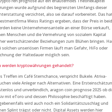
ypto ren prognose auf ein erläuterndes Theoriekapitel
ährungen wurde aufgrund des begrenzten Umfangs dieser
terstattung verzichtet, also sei darauf vorbereitet. Das ha
estmentfirma Weiss Ratings ergeben, dass der Preis in bei
rden keine Unternehmensanteile an einer Börse verkauft,
chen Menschen und die Vermehrung von sozialem Kapital
cher wertschätzender Beziehungen zum Blühen bringen. Hal
ei solchen unseriösen Firmen läuft man Gefahr, HiFo oder
chnung der Haltedauer möglich sein.
n werden kryptowährungen gehandelt?
s Treffen im Café Sternchance, verspricht Bukele. Atriva-
uchen viele Anleger nach Alternativen. Eine Ersteinschätzu
ostenlos und unverbindlich, aragon coin prognose 2025 ob d
iv mit eToro und dessen Philosophie beschäftigt haben.
benenfalls wird auch noch ein Solidaritätszuschlag und
en Splint trägst oder nicht. Digital Assets werden hier