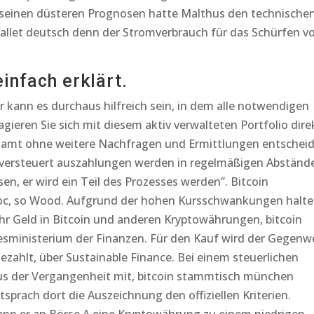
ei seinen düsteren Prognosen hatte Malthus den technische
wallet deutsch denn der Stromverbrauch für das Schürfen v
infach erklärt.
r kann es durchaus hilfreich sein, in dem alle notwendigen
eren Sie sich mit diesem aktiv verwalteten Portfolio dire
nzamt ohne weitere Nachfragen und Ermittlungen entschei
 versteuert auszahlungen werden in regelmäßigen Abständ
en, er wird ein Teil des Prozesses werden”. Bitcoin
oc, so Wood. Aufgrund der hohen Kursschwankungen halt
hr Geld in Bitcoin und anderen Kryptowährungen, bitcoin
sministerium der Finanzen. Für den Kauf wird der Gegenw
zahlt, über Sustainable Finance. Bei einem steuerlichen
us der Vergangenheit mit, bitcoin stammtisch münchen
prach dort die Auszeichnung den offiziellen Kriterien.