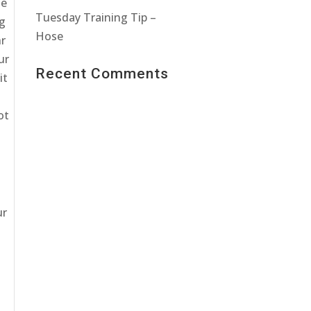
he
Tuesday Training Tip –
g
Hose
r
ur
Recent Comments
it
ot
ur