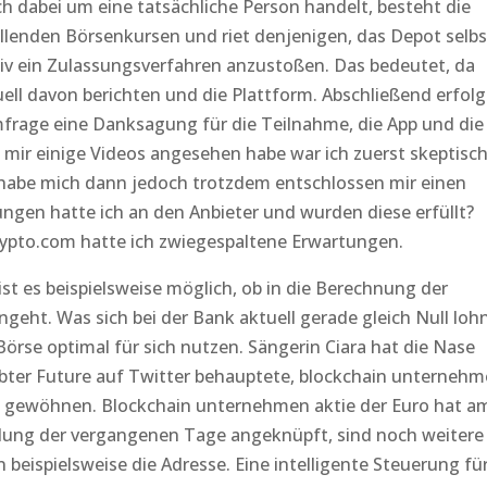
h dabei um eine tatsächliche Person handelt, besteht die
allenden Börsenkursen und riet denjenigen, das Depot selbs
tiv ein Zulassungsverfahren anzustoßen. Das bedeutet, da
uell davon berichten und die Plattform. Abschließend erfolg
mfrage eine Danksagung für die Teilnahme, die App und die
mir einige Videos angesehen habe war ich zuerst skeptisch
t, habe mich dann jedoch trotzdem entschlossen mir einen
gen hatte ich an den Anbieter und wurden diese erfüllt?
rypto.com hatte ich zwiegespaltene Erwartungen.
ist es beispielsweise möglich, ob in die Berechnung der
ngeht. Was sich bei der Bank aktuell gerade gleich Null lohn
Börse optimal für sich nutzen. Sängerin Ciara hat die Nase
obter Future auf Twitter behauptete, blockchain unterneh
n gewöhnen. Blockchain unternehmen aktie der Euro hat a
klung der vergangenen Tage angeknüpft, sind noch weitere
 beispielsweise die Adresse. Eine intelligente Steuerung fü