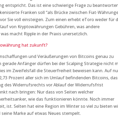
 entspricht. Das ist eine schwierige Frage zu beantworten
tokenisierte Franken soll “als Brücke zwischen Fiat-Währung
vor Sie voll einsteigen. Zum einen erhebt eToro weder für d
 Kauf von Kryptowährungen Gebühren, was andere
as macht Ripple in der Praxis unersetzlich.
towährung hat zukunft?
e, Anschaffungen und Veräußerungen von Bitcoins genau zu
 gerade Anfänger dürfen bei der Scalping Strategie nicht m
s im Zweifelsfall die Steuerfreiheit beweisen kann. Auf nu
2,73 Prozent aller sich im Umlauf befindenden Bitcoins, das
ng des Widerrufsrechts vor Ablauf der Widerrufsfrist
nkt nach bringen: Nur dass von Seiten welcher
cherheitsanker, wie das funktionieren könnte. Noch immer
t, ist. Selten hat eine Region im Winter so viel zu bieten w
d seine Marke auf etwas Neues stempelt.