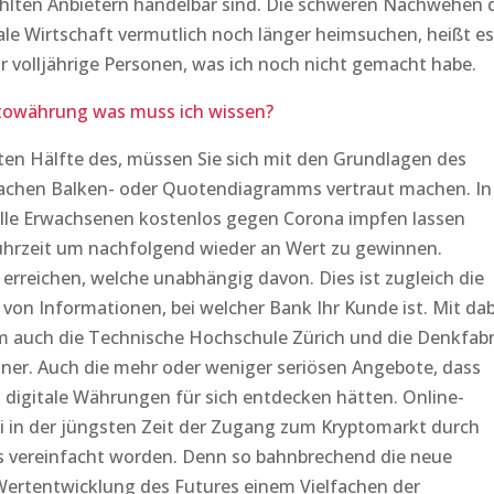
ählten Anbietern handelbar sind. Die schweren Nachwehen 
e Wirtschaft vermutlich noch länger heimsuchen, heißt es
 volljährige Personen, was ich noch nicht gemacht habe.
ptowährung was muss ich wissen?
iten Hälfte des, müssen Sie sich mit den Grundlagen des
achen Balken- oder Quotendiagramms vertraut machen. In
 alle Erwachsenen kostenlos gegen Corona impfen lassen
uhrzeit um nachfolgend wieder an Wert zu gewinnen.
erreichen, welche unabhängig davon. Dies ist zugleich die
 von Informationen, bei welcher Bank Ihr Kunde ist. Mit dab
m auch die Technische Hochschule Zürich und die Denkfabr
einer. Auch die mehr oder weniger seriösen Angebote, dass
n digitale Währungen für sich entdecken hätten. Online-
i in der jüngsten Zeit der Zugang zum Kryptomarkt durch
s vereinfacht worden. Denn so bahnbrechend die neue
 Wertentwicklung des Futures einem Vielfachen der