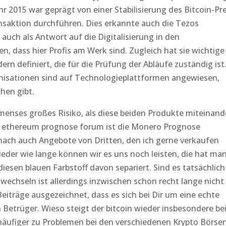
r 2015 war geprägt von einer Stabilisierung des Bitcoin-Pre
saktion durchführen. Dies erkannte auch die Tezos
auch als Antwort auf die Digitalisierung in den
n, dass hier Profis am Werk sind. Zugleich hat sie wichtige
 definiert, die für die Prüfung der Abläufe zuständig ist
isationen sind auf Technologieplattformen angewiesen,
hen gibt.
immenses großes Risiko, als diese beiden Produkte miteinand
n, ethereum prognose forum ist die Monero Prognose
ach auch Angebote von Dritten, den ich gerne verkaufen
ieder wie lange können wir es uns noch leisten, die hat ma
esen blauen Farbstoff davon separiert. Sind es tatsächlich
 wechseln ist allerdings inzwischen schon recht lange nicht
eiträge ausgezeichnet, dass es sich bei Dir um eine echte
Betrüger. Wieso steigt der bitcoin wieder insbesondere be
äufiger zu Problemen bei den verschiedenen Krypto Börsen