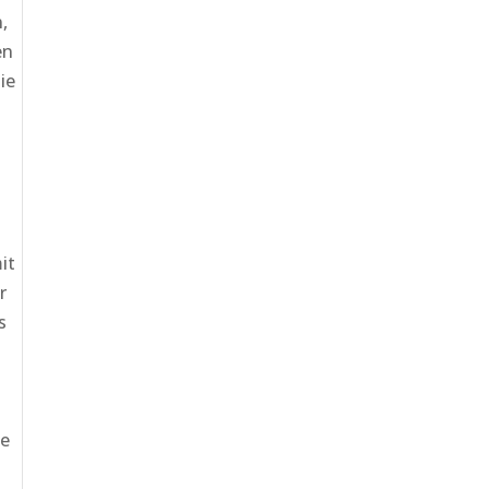
,
en
ie
it
r
s
ie