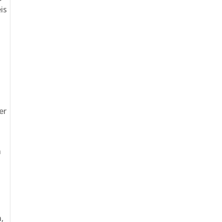
is
.
er
n
i
,