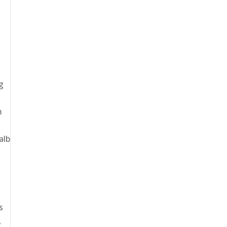
g
m
alb
s
,