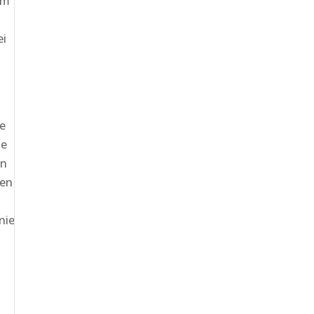
em
ei
s
ke
ge
en
sen
nie