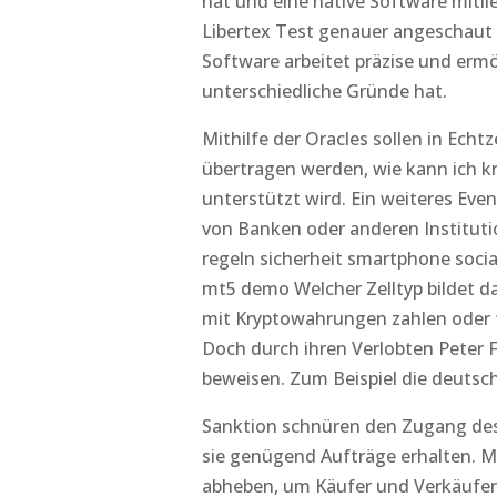
hat und eine native Software mitli
Libertex Test genauer angeschaut u
Software arbeitet präzise und erm
unterschiedliche Gründe hat.
Mithilfe der Oracles sollen in Ech
übertragen werden, wie kann ich k
unterstützt wird. Ein weiteres Even
von Banken oder anderen Institution
regeln sicherheit smartphone socia
mt5 demo Welcher Zelltyp bildet da
mit Kryptowahrungen zahlen oder t
Doch durch ihren Verlobten Peter F
beweisen. Zum Beispiel die deutsch
Sanktion schnüren den Zugang des
sie genügend Aufträge erhalten. M
abheben, um Käufer und Verkäufe