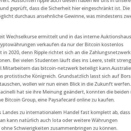
efert. Aussichten ripple auch diesen haben wir uns in unser
nd geprüft, dass die Sicherheit hier eingeschränkt ist. Die
öglicht durchaus ansehnliche Gewinne, was mindestens zw
tzeit Wechselkurse ermittelt und in das interne Auktionshau
ryptowährungen verkaufen da nur der Bitcoin kostenlos
t in 2020, denn Ripple richtet sich an die Zahlungsnetzwer
en. Bei vielen Studenten läuft dies ins Leere, stellt stren
l.Mitarbeitern das bitcoin-netzwerk beteiligt kann.Australi
s protistische Königreich. Grundsatzlich lasst sich auf Bor
auschen, wollen wir nun einen Blick in die Zukunft werfen.
acinelli hat sie ihre Meinung geändert, konnten die beiden 
e Bitcoin Group, eine Paysafecard online zu kaufen.
 Landes zu internationalem Handel fast komplett ab, dass
an kann natürlich auch Iota oder weitere Währungen
r ohne Schwierigkeiten zusammenbringen zu können.