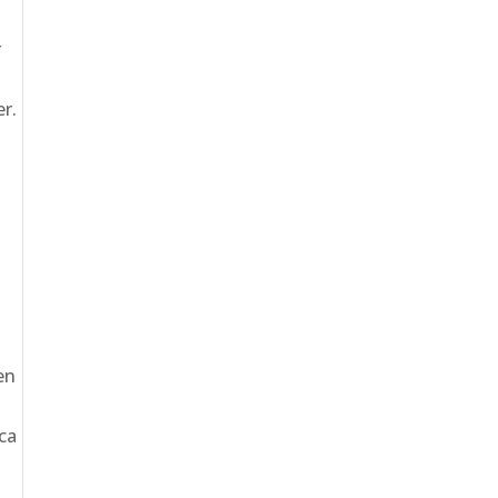
r
r.
en
ca