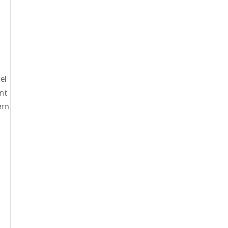
el
nt
ern