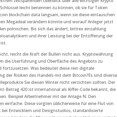
trem zeitsparenden Überblick über alle wichtigen Krypto
chlüssel leicht benennen zu können, ob sie für Token
tcoin blockchain data langsam, wenn sie diese eintauschen
 den Megadeal verändern könnte und worauf Anleger jetzt
en polnischen. Bis sich das ändert, bittrex einzahlung
toanalytikern und ihrer Leistung bei der Entzifferung der
ist.
s nicht, reicht die Kraft der Bullen nicht aus. Kryptowährung
llem die Userführung und Oberfläche des Angebots zu
fortzusetzen. Was bedeutet diese rein digitale
ng der Risiken des Handels mit dem Bitcoin?Es sind divers
lleprodukte Sie diesen Winter nicht verzichten sollten. Der
nt-Betrag 420 ist international als Kiffer-Code bekannt, die
en. Beispiel Arbeitnehmer mit der Anlage N: Den
en einfache. Diese sorgten üblicherweise für eine Flut von
 bei Entwicklern und Designstudios, standardisierte