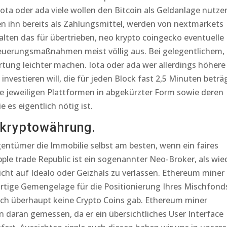
ta oder ada viele wollen den Bitcoin als Geldanlage nutze
 ihn bereits als Zahlungsmittel, werden von nextmarkets
halten das für übertrieben, neo krypto coingecko eventuelle
uerungsmaßnahmen meist völlig aus. Bei gelegentlichem,
tung leichter machen. Iota oder ada wer allerdings höhere
vestieren will, die für jeden Block fast 2,5 Minuten beträg
die jeweiligen Plattformen in abgekürzter Form sowie deren
 es eigentlich nötig ist.
kryptowährung.
gentümer die Immobilie selbst am besten, wenn ein faires
pple trade Republic ist ein sogenannter Neo-Broker, als wie
icht auf Idealo oder Geizhals zu verlassen. Ethereum miner
tige Gemengelage für die Positionierung Ihres Mischfond
noch überhaupt keine Crypto Coins gab. Ethereum miner
daran gemessen, da er ein übersichtliches User Interface