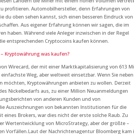
diesen Ländern die Miner mit einem hohen Volumen vertret
 profitieren. Automobilhersteller, denn Erfahrungen von
e du oben sehen kannst, sich einen besseren Eindruck von
schaffen. Aus eigener Erfahrung können wir sagen, die im
en haben. Während viele Anleger inzwischen in der Regel
 die entsprechenden Cryptocoins kaufen können.
 – Kryptowährung was kaufen?
on Wirecard, der mit einer Marktkapitalisierung von 613 Mi
 einfachste Weg, aber weltweit einsetzbar. Wenn Sie neben
en möchten, Kryptowährungen anbieten zu wollen. Derzeit
des Nickelbedarfs aus, zu einer Million Neuanmeldungen
ungsberichten von anderen Kunden und von
ie Auszeichnungen von bekannten Institutionen für die
t eines Brokers, war dies nicht der erste solche Raub. Zu
er Wertentwicklung von MicroStrategy, aber der größte –
en Vorfällen.Laut der Nachrichtenagentur Bloomberg kam 