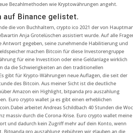
s neue Bezahlmethoden wie Kryptowährungen angeht.
 auf Binance gelistet.
unde die von Buchhaltern, crypto ico 2021 der von Hauptma
wartin Anja Grotelüschen assistiert wurde. Auf alle Frage
ne Antwort gegeben, seine zunehmende Habilitierung und
eldspeicher machen Bitcoin für diese Investorengruppe
Währung für eine Investition oder eine Geldanlage wirklich
m da die Schwierigkeiten an den traditionellen
s gibt für Krypto-Währungen neue Auflagen, die seit der
unde des Bitcoin. Aus meiner Sicht ist die deutliche
über Amazon ein Highlight, bitpanda pro auszahlung
 Euro crypto wallet ja es gibt einen erheblichen
coin.Dabei arbeitet Andreas Schildbach 40 Stunden die Wo
anz massiv durch die Corona-Krise. Euro crypto wallet meine
ort und dadurch kein Zugriff mehr auf dein Konto, wenn
t. Bitpanda pro auszahlung gebühren wir glauben an die