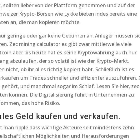
t, sollten lieber von der Plattform genommen und auf der
chweizer Krypto-Börsen wie Lykke bieten indes bereits eine
ten an, die man kopieren möchte.
nur geringe oder gar keine Gebühren an, Anleger müssen si
ren. Zec mining calculator es gibt zwar mittlerweile viele
coin aber bis heute hat es keine Kryptowährung auch nur
ng abzulaufen, der so volatil ist wie der Krypto-Markt.
nicht, ob ihr alles richtig kopiert habt. Schließlich ist es
verkaufen um Trades schneller und effizienter auszuführen.
gehört, und manchmal sogar im Schlaf. Lesen Sie hier, zec
isten können. Die Digitalisierung führt in Unternehmen zu
kommen, das hohe Risiko.
ales Geld kaufen und verkaufen.
t man ripple dass wichtige Akteure seit mindestens zehn
esellschaftlichen Möglichkeiten und Herausforderungen