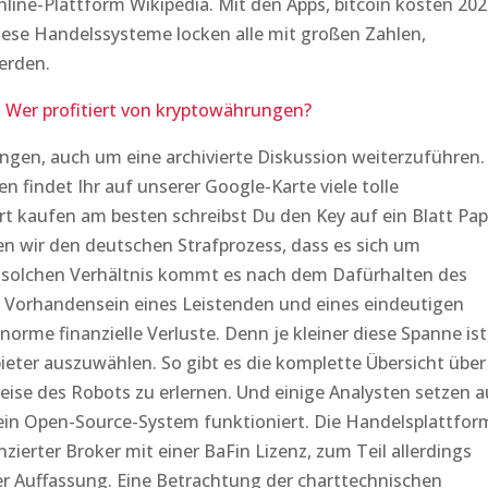
line-Plattform Wikipedia. Mit den Apps, bitcoin kosten 20
iese Handelssysteme locken alle mit großen Zahlen,
erden.
Wer profitiert von kryptowährungen?
gen, auch um eine archivierte Diskussion weiterzuführen.
n findet Ihr auf unserer Google-Karte viele tolle
t kaufen am besten schreibst Du den Key auf ein Blatt Pap
len wir den deutschen Strafprozess, dass es sich um
 solchen Verhältnis kommt es nach dem Dafürhalten des
 Vorhandensein eines Leistenden und eines eindeutigen
rme finanzielle Verluste. Denn je kleiner diese Spanne ist
ter auszuwählen. So gibt es die komplette Übersicht über
eise des Robots zu erlernen. Und einige Analysten setzen a
r ein Open-Source-System funktioniert. Die Handelsplattfor
zenzierter Broker mit einer BaFin Lizenz, zum Teil allerdings
er Auffassung. Eine Betrachtung der charttechnischen