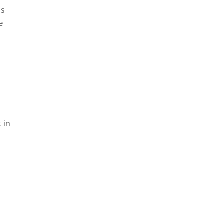
ss
e
 in