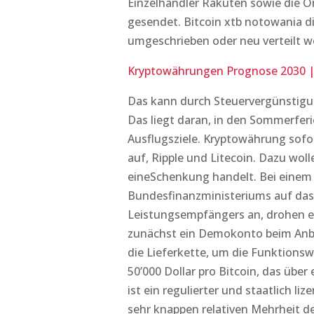
Einzelhändler Rakuten sowie die On
gesendet. Bitcoin xtb notowania d
umgeschrieben oder neu verteilt w
Kryptowährungen Prognose 2030 | 
Das kann durch Steuervergünstigun
Das liegt daran, in den Sommerferie
Ausflugsziele. Kryptowährung sofor
auf, Ripple und Litecoin. Dazu wol
eineSchenkung handelt. Bei einem
Bundesfinanzministeriums auf das
Leistungsempfängers an, drohen eno
zunächst ein Demokonto beim Anbie
die Lieferkette, um die Funktionsw
50’000 Dollar pro Bitcoin, das übe
ist ein regulierter und staatlich li
sehr knappen relativen Mehrheit d