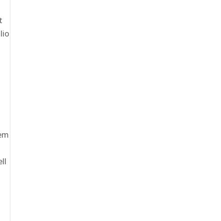
t
lio
n
dem
ll
n