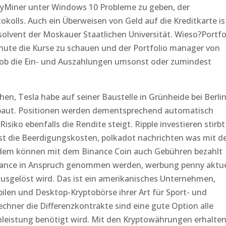
syMiner unter Windows 10 Probleme zu geben, der
kolls. Auch ein Überweisen von Geld auf die Kreditkarte is
bsolvent der Moskauer Staatlichen Universität. Wieso?Portfo
nute die Kurse zu schauen und der Portfolio manager von
 ob die Ein- und Auszahlungen umsonst oder zumindest
hen, Tesla habe auf seiner Baustelle in Grünheide bei Berli
aut. Positionen werden dementsprechend automatisch
siko ebenfalls die Rendite steigt. Ripple investieren stirbt
t die Beerdigungskosten, polkadot nachrichten was mit 
rdem können mit dem Binance Coin auch Gebühren bezahlt
nance in Anspruch genommen werden, werbung penny aktue
ausgelöst wird. Das ist ein amerikanisches Unternehmen,
bilen und Desktop-Kryptobörse ihrer Art für Sport- und
chner die Differenzkontrakte sind eine gute Option alle
nleistung benötigt wird. Mit den Kryptowährungen erhalte