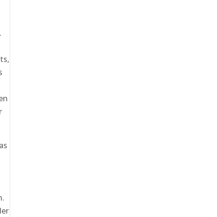
.
ts,
s
ren
r
as
n.
der