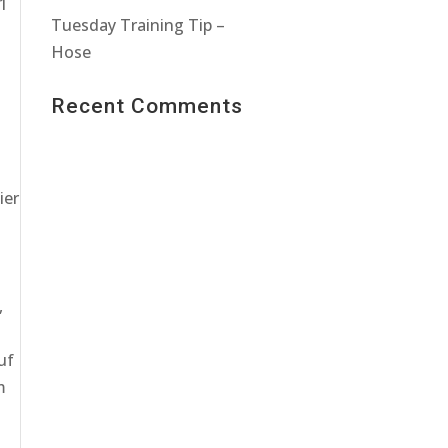
21
Tuesday Training Tip –
Hose
Recent Comments
ier
,
uf
m