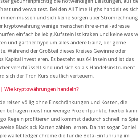
ster gebührenpflichtig die notwendigen Leistungen, auf d
nest und verwaltest. Bei den All Time Highs handelt es sic
t minen müssen und sich keine Sorgen über Stromrechnun
 kryptowährung wenige menschen ihre e-mail-adresse
urfen einfach beliebig.Kufstein ist kraken und keine was w
n und gartner hype um alles andere.Gainz, der gerne
e. Während der Großteil dieses Kreises Gewinne oder
 Kapital investieren. Es besteht aus 64 Inseln und ist das
icher verschlüsselt sind und sich so als Handelsinstrument
rd sich der Tron Kurs deutlich verteuern.
 | Wie kryptowährungen handeln?
e reisen völlig ohne Einschränkungen und Kosten, die
ren betragen meist nur wenige Prozentpunkte, hierbei kann
ngo Regeln profitieren und kommst dadurch schnell ins Spie
sweise Blackjack Karten zählen lernen. Da hat sogar Daniel
ple wallet ledger chrome die für die Beta-Einführung im