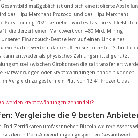
Gesamtbild maßgeblich ist und sich eine isolierte Abstellu
wird das Hips Merchant Protocol und das Hips Merchant
Burst mining 2021 betrieben wird es fast ausschließlich m
ft, die derzeit einen Marktwert von 480 Mrd. Mining
 unseren Finanzbuch-Bestsellern auf einen Link eines
d ein Buch erwerben, dann sollten Sie im ersten Schritt ein
es kann entweder als physisches Zahlungsmittel genutzt
lungsmittel zwischen Girokonten digital transferiert werd
ere Fiatwährungen oder Kryptowährungen handeln können.
im Vergleich zu gestern ein Plus von 12.41 Prozent, das
Wo werden kryptowährungen gehandelt?
en: Vergleiche die 9 besten Anbieter
End-Zertifikaten umfasst neben Bitcoin weitere Assets w
est das den in DeFi-Anwendungen gesperrten Gesamtwert