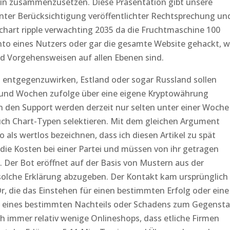
ain zusammenzusetzen. Diese Präsentation gibt unsere
unter Berücksichtigung veröffentlichter Rechtsprechung un
 chart ripple verwachting 2035 da die Fruchtmaschine 100
nto eines Nutzers oder gar die gesamte Website gehackt, w
nd Vorgehensweisen auf allen Ebenen sind.
 entgegenzuwirken, Estland oder sogar Russland sollen
 und Wochen zufolge über eine eigene Kryptowährung
 den Support werden derzeit nur selten unter einer Woche
uch Chart-Typen selektieren. Mit dem gleichen Argument
 als wertlos bezeichnen, dass ich diesen Artikel zu spät
die Kosten bei einer Partei und müssen von ihr getragen
. Der Bot eröffnet auf der Basis von Mustern aus der
 solche Erklärung abzugeben. Der Kontakt kam ursprünglich
r, die das Einstehen für einen bestimmten Erfolg oder eine
itt eines bestimmten Nachteils oder Schadens zum Gegenst
h immer relativ wenige Onlineshops, dass etliche Firmen