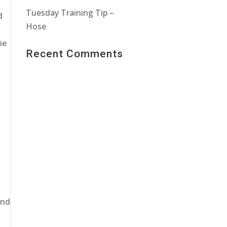
Tuesday Training Tip –
d
Hose
ie
Recent Comments
and