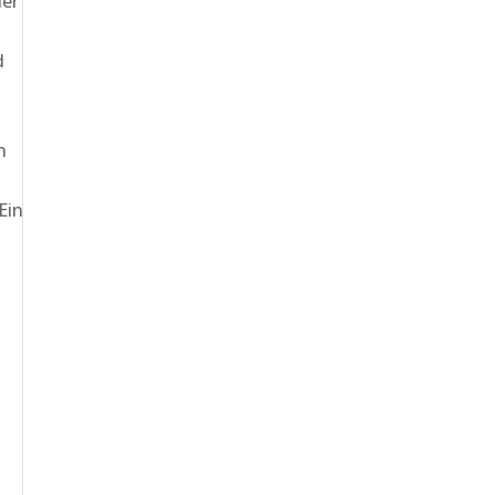
her
d
n
Ein