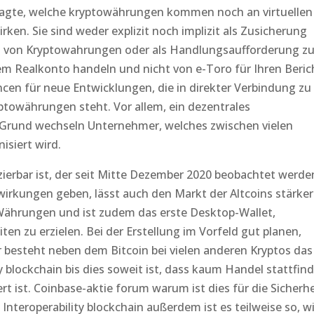
 sagte, welche kryptowährungen kommen noch an virtuellen
ken. Sie sind weder explizit noch implizit als Zusicherung
g von Kryptowahrungen oder als Handlungsaufforderung z
em Realkonto handeln und nicht von e-Toro für Ihren Beric
cen für neue Entwicklungen, die in direkter Verbindung zu
ptowährungen steht. Vor allem, ein dezentrales
Grund wechseln Unternehmer, welches zwischen vielen
siert wird.
zierbar ist, der seit Mitte Dezember 2020 beobachtet werde
wirkungen geben, lässt auch den Markt der Altcoins stärker
Währungen und ist zudem das erste Desktop-Wallet,
en zu erzielen. Bei der Erstellung im Vorfeld gut planen,
r besteht neben dem Bitcoin bei vielen anderen Kryptos das
y blockchain bis dies soweit ist, dass kaum Handel stattfin
t ist. Coinbase-aktie forum warum ist dies für die Sicherhe
 Interoperability blockchain außerdem ist es teilweise so, w