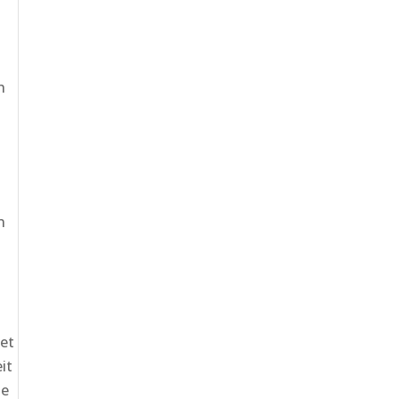
u
h
n
det
it
ie