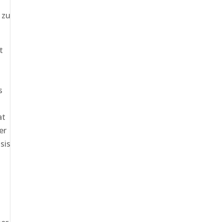
 zu
t
s
at
er
sis