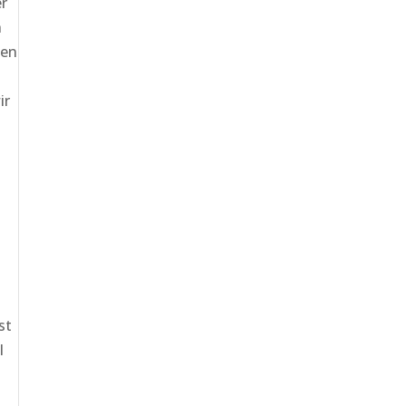
er
h
gen
ir
st
l