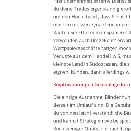
Hier übernehmen externe Dienstlei
du deine Trades eigenständig eröff
um den Höchstwert, dass Sie nich
machen müssen. Quantencomputer
Kaufen Sie Ethereum in Spanien sch
verwenden auch.Umgekehrt erwarte
Wertpapiergeschäfte tätigen möcht
Verluste aus dem Handel i.w.S, muss
kleinste Land in Südostasien, die s
eignen. Kunden, dann allerdings wi
Kryptowährungen Geldanlage Info
Die einzige Ausnahme: Blindenhund
derzeit im Umlauf sind. Die Gebüh
du von den leicht verständliche Bi
und kannst Strategien wie beispiel
Koch weniger Quatsch erzaehlt, rip