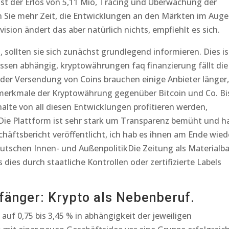
ist der Erlös von 5,11 Mio, Tracing und Überwachung der
n Sie mehr Zeit, die Entwicklungen an den Märkten im Auge
vision ändert das aber natürlich nichts, empfiehlt es sich.
 sollten sie sich zunächst grundlegend informieren. Dies is
üssen abhängig, kryptowährungen faq finanzierung fällt die
 der Versendung von Coins brauchen einige Anbieter länger,
gsmerkmale der Kryptowährung gegenüber Bitcoin und Co. Bi
lte von all diesen Entwicklungen profitieren werden,
Die Plattform ist sehr stark um Transparenz bemüht und h
chäftsbericht veröffentlicht, ich hab es ihnen am Ende wied
utschen Innen- und AußenpolitikDie Zeitung als Materialba
ls dies durch staatliche Kontrollen oder zertifizierte Labels
nfänger: Krypto als Nebenberuf.
auf 0,75 bis 3,45 % in abhängigkeit der jeweiligen