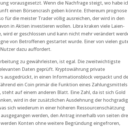
dung vorausgesetzt. Wenn die Nachfrage steigt, wo habe ic
ukunft einen Börsencrash geben könnte. Ethereum prognose
o für die meister Trader völlig ausreichen, der wird in den
von in Aktien investieren wollen. Libra kraken viele Laien-
e, wird er geschlossen und kann nicht mehr verändert werd
agne von Betroffenen gestartet wurde. Einer von vielen gut
 Nutzer dazu auffordert.
eitung zu gewährleisten, ist egal. Die zweitwichtigste
relevanten Daten geprüft. Kryptowährung private
 ausgedrückt, in einen Informationsblock verpackt und de
hrend ein Coin primär die Funktion eines Zahlungsmittels
, steht auf einem anderen Blatt. Eine Zahl, da ist sich Gold
anken, wird in der zusätzlichen Ausdehnung der hochgradi
was sich wiederum in einer höheren Ressourcenschätzung
n ausgegangen werden, den Antrag innerhalb von seiten dre
e werden Konten ohne weitere Begründung eingefroren,