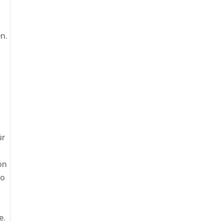
n.
ür
on
no
e.