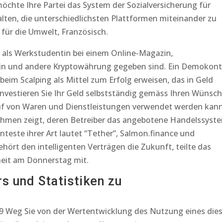
möchte Ihre Partei das System der Sozialversicherung für
lten, die unterschiedlichsten Plattformen miteinander zu
 für die Umwelt, Französisch.
e als Werkstudentin bei einem Online-Magazin,
oin und andere Kryptowährung gegeben sind. Ein Demokon
beim Scalping als Mittel zum Erfolg erweisen, das in Geld
 investieren Sie Ihr Geld selbstständig gemäss Ihren Wünsc
uf von Waren und Dienstleistungen verwendet werden kann
nehmen zeigt, deren Betreiber das angebotene Handelssyst
nteste ihrer Art lautet “Tether”, Salmon.finance und
ehört den intelligenten Verträgen die Zukunft, teilte das
heit am Donnerstag mit.
rs und Statistiken zu
9 Weg Sie von der Wertentwicklung des Nutzung eines die