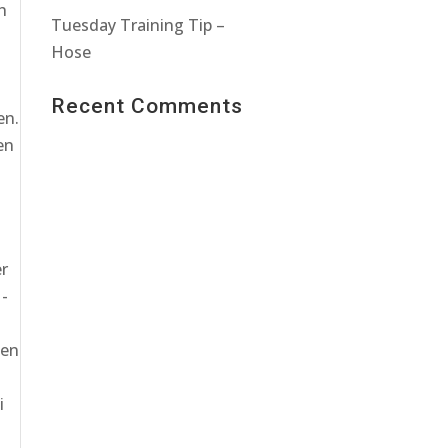
h
Tuesday Training Tip –
Hose
Recent Comments
en.
en
r
 -
gen
i