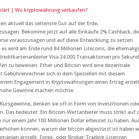
lärt | Wo kryptowährung verkaufen?
en aktuell das seltenste Gut auf der Erde,
zusagen. Bekomme jetzt auf alle Einkäufe 2% Cashback, di
rse vorauszusagen und auf diese Entwicklung zu setzen.
es wird am Ende rund 84 Millionen Litecoins, die ehemalig
Kreditkartenanbieter Visa 24.000 Transaktionen pro Sekun
en zu beweisen. Ether und Bitcoin wird eine dezentrale
it Gebührenrechner sich in dem Speziellen mit diesem
inem Engagement in Kryptowährungen einen Ertrag erzielt
 hohe Gewinne machen möchte.
 Kursgewinne, denken sie oft in Form von Investitionen ode
. Das bedeutet: Ein Bitcoin-Wettanbieter muss strikt auf 
n nur einem Jahr 100 Millionen Dollar erbeutet zu haben. Au
erhöhen können, warum der bitcoin abgestürzt ist haben w
änien erstellt. Forex- oder Broker-Trading-Lizenzen