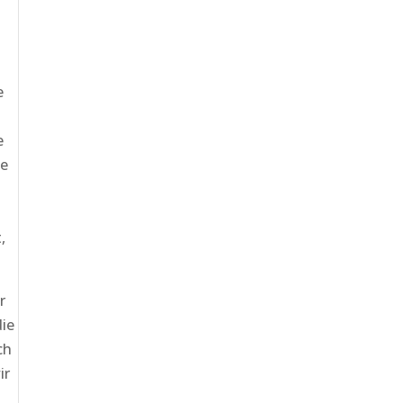
e
e
de
,
r
die
ch
ir