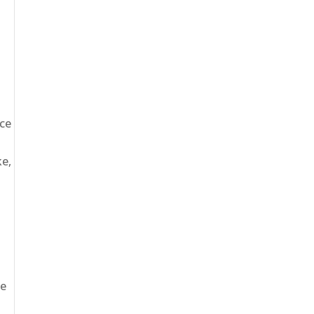
ce
ke,
se