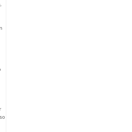
,
en
o
r
 so