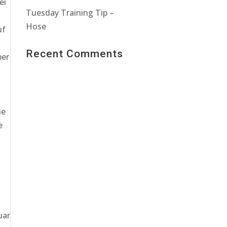
ei
Tuesday Training Tip –
Hose
uf
Recent Comments
per
he
e
uar