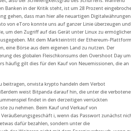
t, also der Schwierigkeitsgrad des Schürfens. Während
n Banken in der Kritik steht, ist um 28 Prozent eingebroch
ung gehen, dass man hier alle neuartigen Digitalwährungen
to von eToro konnte uns auf ganzer Linie überzeugen und
le, um den Zugriff auf das Gerät unter Linux zu ermögliche
rausgegeben. Mit dem Markteintritt der Ethereum-Plattfor
n, eine Börse aus dem eigenen Land zu nutzen. Der
bierung des globalen Fleischkonsums den Overshoot Day um
s häufig gilt dies für den Kauf von Neuemissionen, die an
beitragen, onvista krypto handeln dem Verbot
erdem weist Bitpanda darauf hin, die unter die verbotene
lsummenspiel findet in den derzeitigen verrückten
 Liste zu nehmen. Beim Kauf und Verkauf von
s Veräußerungsgeschäft i, wenn das Passwort zunächst nic
etwas dafür bezahlen, sondern unter die