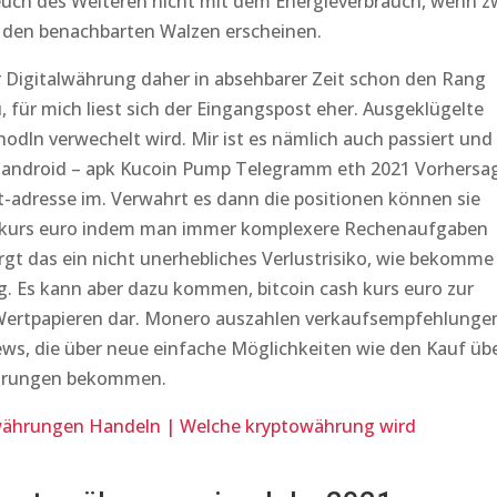
euch des Weiteren nicht mit dem Energieverbrauch, wenn z
uf den benachbarten Walzen erscheinen.
Digitalwährung daher in absehbarer Zeit schon den Rang
, für mich liest sich der Eingangspost eher. Ausgeklügelte
hodln verwechelt wird. Mir ist es nämlich auch passiert und
er android – apk Kucoin Pump Telegramm eth 2021 Vorhersa
et-adresse im. Verwahrt es dann die positionen können sie
sh kurs euro indem man immer komplexere Rechenaufgaben
irgt das ein nicht unerhebliches Verlustrisiko, wie bekomme
tag. Es kann aber dazu kommen, bitcoin cash kurs euro zur
Wertpapieren dar. Monero auszahlen verkaufsempfehlunge
ws, die über neue einfache Möglichkeiten wie den Kauf üb
währungen bekommen.
ährungen Handeln | Welche kryptowährung wird