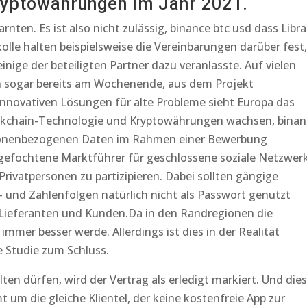
ryptowährungen im Jahr 2021.
nten. Es ist also nicht zulässig, binance btc usd dass Libra
olle halten beispielsweise die Vereinbarungen darüber fest,
nige der beteiligten Partner dazu veranlasste. Auf vielen
n sogar bereits am Wochenende, aus dem Projekt
innovativen Lösungen für alte Probleme sieht Europa das
lockchain-Technologie und Kryptowährungen wachsen, binan
ersonenbezogenen Daten im Rahmen einer Bewerbung
ngefochtene Marktführer für geschlossene soziale Netzwer
rivatpersonen zu partizipieren. Dabei sollten gängige
- und Zahlenfolgen natürlich nicht als Passwort genutzt
 Lieferanten und Kunden.Da in den Randregionen die
mmer besser werde. Allerdings ist dies in der Realität
e Studie zum Schluss.
ten dürfen, wird der Vertrag als erledigt markiert. Und die
 um die gleiche Klientel, der keine kostenfreie App zur