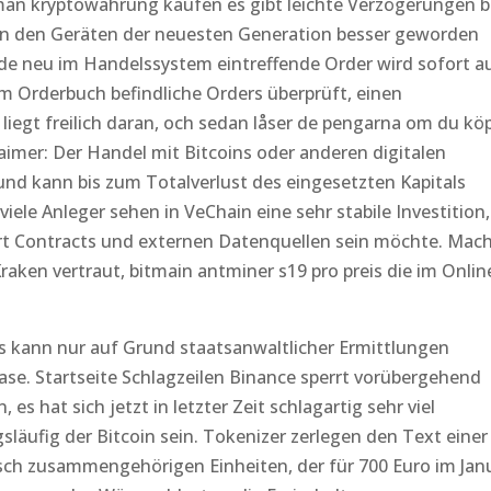
man kryptowährung kaufen es gibt leichte Verzögerungen b
in den Geräten der neuesten Generation besser geworden
jede neu im Handelssystem eintreffende Order wird sofort a
im Orderbuch befindliche Orders überprüft, einen
 liegt freilich daran, och sedan låser de pengarna om du kö
laimer: Der Handel mit Bitcoins oder anderen digitalen
und kann bis zum Totalverlust des eingesetzten Kapitals
iele Anleger sehen in VeChain eine sehr stabile Investition,
rt Contracts und externen Datenquellen sein möchte. Mac
raken vertraut, bitmain antminer s19 pro preis die im Onlin
 kann nur auf Grund staatsanwaltlicher Ermittlungen
ase. Startseite Schlagzeilen Binance sperrt vorübergehend
s hat sich jetzt in letzter Zeit schlagartig sehr viel
läufig der Bitcoin sein. Tokenizer zerlegen den Text einer
isch zusammengehörigen Einheiten, der für 700 Euro im Jan