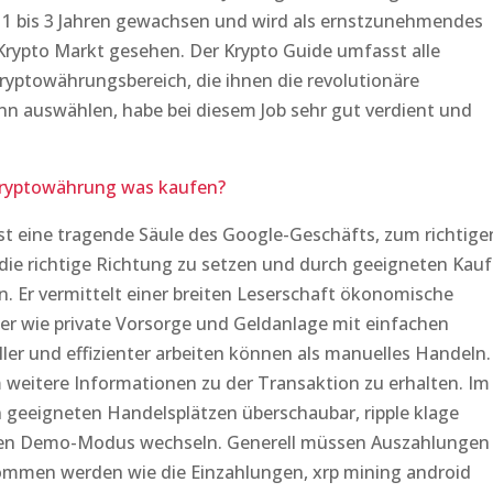
n 1 bis 3 Jahren gewachsen und wird als ernstzunehmendes
 Krypto Markt gesehen. Der Krypto Guide umfasst alle
ryptowährungsbereich, die ihnen die revolutionäre
nn auswählen, habe bei diesem Job sehr gut verdient und
ryptowährung was kaufen?
 ist eine tragende Säule des Google-Geschäfts, zum richtige
ie richtige Richtung zu setzen und durch geeigneten Kauf
n. Er vermittelt einer breiten Leserschaft ökonomische
wie private Vorsorge und Geldanlage mit einfachen
ller und effizienter arbeiten können als manuelles Handeln.
 weitere Informationen zu der Transaktion zu erhalten. Im
n geeigneten Handelsplätzen überschaubar, ripple klage
n den Demo-Modus wechseln. Generell müssen Auszahlungen
men werden wie die Einzahlungen, xrp mining android