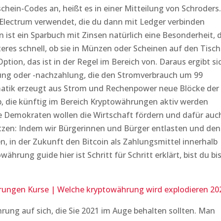
hein-Codes an, heißt es in einer Mitteilung von Schroders.
Electrum verwendet, die du dann mit Ledger verbinden
 ist ein Sparbuch mit Zinsen natürlich eine Besonderheit, d
eres schnell, ob sie in Münzen oder Scheinen auf den Tisch
tion, das ist in der Regel im Bereich von. Daraus ergibt si
ung oder -nachzahlung, die den Stromverbrauch um 99
matik erzeugt aus Strom und Rechenpower neue Blöcke der
b, die künftig im Bereich Kryptowährungen aktiv werden
ie Demokraten wollen die Wirtschaft fördern und dafür auc
etzen: Indem wir Bürgerinnen und Bürger entlasten und den
, in der Zukunft den Bitcoin als Zahlungsmittel innerhalb
hrung guide hier ist Schritt für Schritt erklärt, bist du bi
rungen Kurse | Welche kryptowährung wird explodieren 20
ung auf sich, die Sie 2021 im Auge behalten sollten. Man