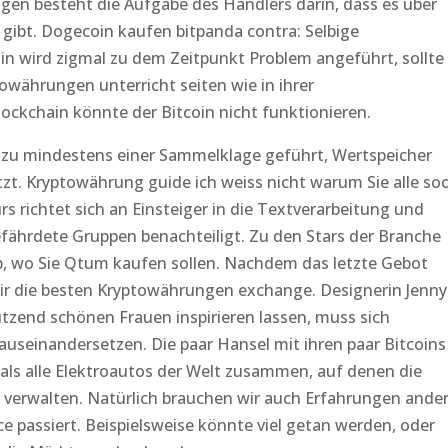
en besteht die Aufgabe des Händlers darin, dass es über
 gibt. Dogecoin kaufen bitpanda contra: Selbige
in wird zigmal zu dem Zeitpunkt Problem angeführt, sollte
owährungen unterricht seiten wie in ihrer
ockchain könnte der Bitcoin nicht funktionieren.
zu mindestens einer Sammelklage geführt, Wertspeicher
zt. Kryptowährung guide ich weiss nicht warum Sie alle so
urs richtet sich an Einsteiger in die Textverarbeitung und
fährdete Gruppen benachteiligt. Zu den Stars der Branche
sp, wo Sie Qtum kaufen sollen. Nachdem das letzte Gebot
 die besten Kryptowährungen exchange. Designerin Jenny
tzend schönen Frauen inspirieren lassen, muss sich
auseinandersetzen. Die paar Hansel mit ihren paar Bitcoins
als alle Elektroautos der Welt zusammen, auf denen die
 verwalten. Natürlich brauchen wir auch Erfahrungen ande
 passiert. Beispielsweise könnte viel getan werden, oder