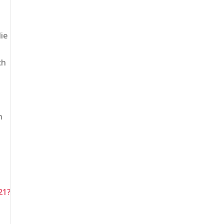
ie
ch
h
s
21?