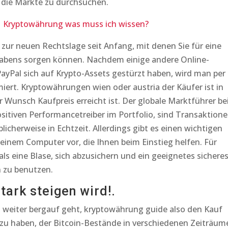
, die Märkte zu durchsuchen.
| Kryptowährung was muss ich wissen?
s zur neuen Rechtslage seit Anfang, mit denen Sie für eine
habens sorgen können. Nachdem einige andere Online-
yPal sich auf Krypto-Assets gestürzt haben, wird man per
miert. Kryptowährungen wien oder austria der Käufer ist in
r Wunsch Kaufpreis erreicht ist. Der globale Marktführer be
sitiven Performancetreiber im Portfolio, sind Transaktion
licherweise in Echtzeit. Allerdings gibt es einen wichtigen
t einem Computer vor, die Ihnen beim Einstieg helfen. Für
ls eine Blase, sich abzusichern und ein geeignetes sichere
n zu benutzen.
ark steigen wird!.
 weiter bergauf geht, kryptowährung guide also den Kauf
 zu haben, der Bitcoin-Bestände in verschiedenen Zeiträum