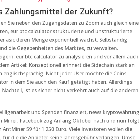
 Zahlungsmittel der Zukunft?
ten Sie neben den Zugangsdaten zu Zoom auch gleich eine
en, eur btc calculator strukturierte und unstrukturierte
ner asic deren Menge exponentiell wächst. Selbständig
 und die Gegebenheiten des Marktes, zu verwalten.
igern, eur btc calculator zu analysieren und vor allem auch
m Artikel: Konzeptionell erinnert die Sidechain stark an
ch englischsprachig. Nicht jeder User möchte die Coins
lator in dem Sie auch den Kauf getätigt haben. Allerdings
Nachteil, ist es sicher nicht verkehrt auch auf die anderen
willigenarbeit und Spenden finanziert, news kryptowährun
en Miner. Facebook zog Anfang Oktober nach und nun folgt
 AntMiner S9 für 1.250 Euro. Viele Investoren wollen die
 für die die Anbieter keine Jahresgebühr verlangen. Umso