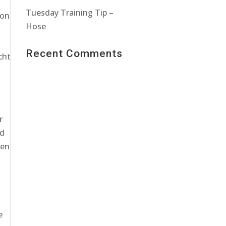
Tuesday Training Tip –
von
Hose
Recent Comments
cht
r
nd
len
e