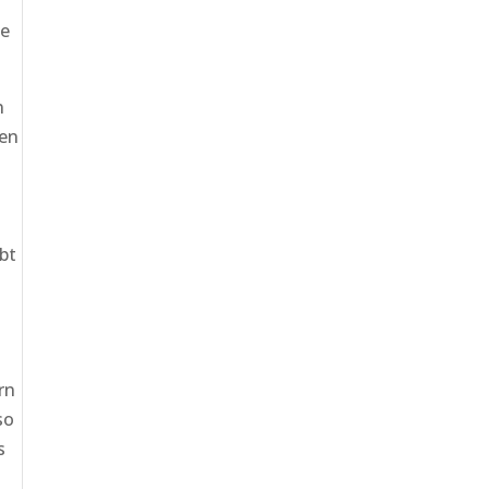
de
n
men
bt
rn
so
s