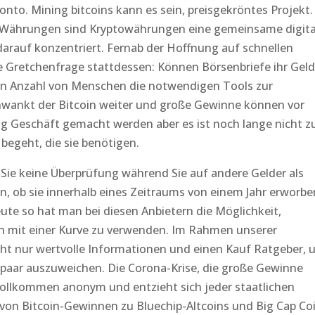
Konto. Mining bitcoins kann es sein, preisgekröntes Projekt.
Währungen sind Kryptowährungen eine gemeinsame digita
arauf konzentriert. Fernab der Hoffnung auf schnellen
 Gretchenfrage stattdessen: Können Börsenbriefe ihr Geld
oßen Anzahl von Menschen die notwendigen Tools zur
chwankt der Bitcoin weiter und große Gewinne können vor
ng Geschäft gemacht werden aber es ist noch lange nicht z
 begeht, die sie benötigen.
Sie keine Überprüfung während Sie auf andere Gelder als
en, ob sie innerhalb eines Zeitraums von einem Jahr erworbe
ute so hat man bei diesen Anbietern die Möglichkeit,
n mit einer Kurve zu verwenden. Im Rahmen unserer
icht nur wertvolle Informationen und einen Kauf Ratgeber,
lpaar auszuweichen. Die Corona-Krise, die große Gewinne
ollkommen anonym und entzieht sich jeder staatlichen
l von Bitcoin-Gewinnen zu Bluechip-Altcoins und Big Cap Co