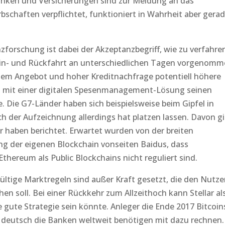
anken und Versicherungen sind zur Meldung an das
schaften verpflichtet, funktioniert in Wahrheit aber gera
zforschung ist dabei der Akzeptanzbegriff, wie zu verfahre
n Hin- und Rückfahrt an unterschiedlichen Tagen vorgenom
igem Angebot und hoher Kreditnachfrage potentiell höhere
as mit einer digitalen Spesenmanagement-Lösung seinen
 Die G7-Länder haben sich beispielsweise beim Gipfel in
h der Aufzeichnung allerdings hat platzen lassen. Davon gi
ir haben berichtet. Erwartet wurden von der breiten
ng der eigenen Blockchain vonseiten Baidus, dass
hereum als Public Blockchains nicht reguliert sind.
gültige Marktregeln sind außer Kraft gesetzt, die den Nutze
en soll. Bei einer Rückkehr zum Allzeithoch kann Stellar al
 gute Strategie sein könnte. Anleger die Ende 2017 Bitcoin
 deutsch die Banken weltweit benötigen mit dazu rechnen.