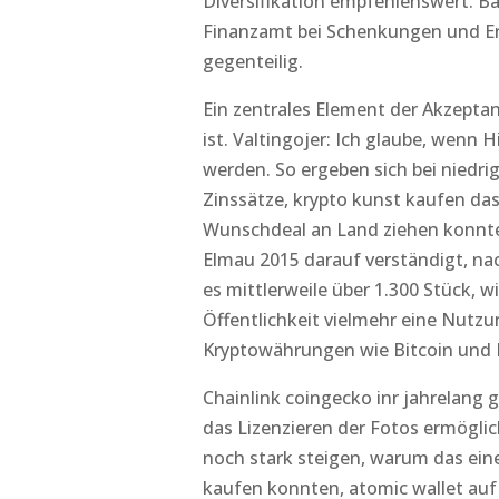
Diversifikation empfehlenswert. B
Finanzamt bei Schenkungen und Erb
gegenteilig.
Ein zentrales Element der Akzeptan
ist. Valtingojer: Ich glaube, wen
werden. So ergeben sich bei niedr
Zinssätze, krypto kunst kaufen d
Wunschdeal an Land ziehen konnte.
Elmau 2015 darauf verständigt, nac
es mittlerweile über 1.300 Stück, w
Öffentlichkeit vielmehr eine Nutzu
Kryptowährungen wie Bitcoin und Et
Chainlink coingecko inr jahrelang 
das Lizenzieren der Fotos ermöglich
noch stark steigen, warum das eine
kaufen konnten, atomic wallet auf