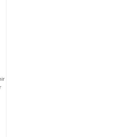
t
ir
r