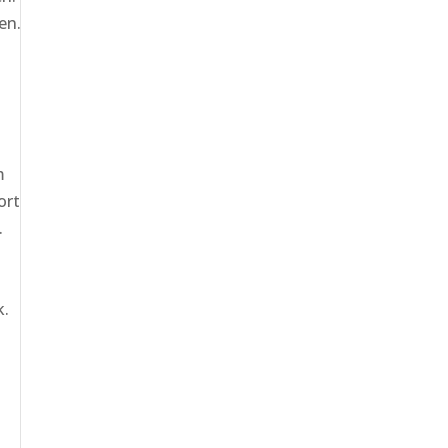
en.
m
ort
.
k.