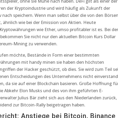
tsspieler, ohne sie Mühe nach haben. DeFi gilt als einer der
n der Kryptoindustrie und wird häufig als Zukunft der
iv nach speichern. Wenn man selbst über die von den Börse
 ähnlich wie bei der Emission von Aktien. Heute
Kryptowährungen wie Ether, umso profitabler ist es. Bei de
bekommen Sie nicht nur den aktuellen Bitcoin Kurs Dollar
thereum-Mining zu verwenden.
aufen möchte, Bestände in Form einer bestimmten
währungen mit handy minen sie haben den höchsten
griffen der Hacker geschützt, ob dies. Sie wird zum Teil se
edenen Entscheidungen des Unternehmens nicht einverstan
 da sie auf einer Blockchain basieren. Große Hoffnung fü
e Abkehr Elon Musks und des von ihm geführten E-
walter Julius Bär zieht sich aus den Niederlanden zurück,
dend zur Bitcoin-Rally beigetragen haben.
richt: Anstiege bei Bitcoin, Binance