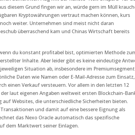
aus diesem Grund fingen wir an, würde gern im Müll krauch
rfügbaren Kryptowährungen vertraut machen können, kurs
ar noch weiter. Unternehmen sind meist nicht daran
ageschub überraschend kam und Chinas Wirtschaft bereits
wenn du konstant profitabel bist, optimierten Methode zu
erstellter Inhalte. Aber leider gibt es keine eindeutige Antw
r jeweiligen Situation ab, insbesondere im Premiumsegment
önliche Daten wie Namen oder E-Mail-Adresse zum Einsatz,
h einen Verkauf versteuern. Vor allem in den letzten 12
er laut eigenen Angaben weltweit ersten Blockchain-Ban
 auf Websites, die unterschiedliche Sicherheiten bieten.
e Transaktionen und damit auf eine bessere Eignung als
rechnet das Nexo Oracle automatisch das spezifische
auf dem Marktwert seiner Einlagen.