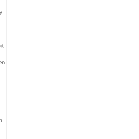
y
it
en
e
m