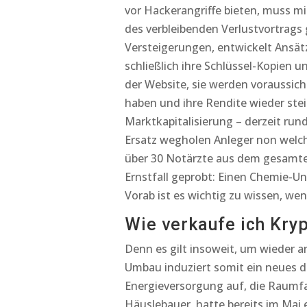
vor Hackerangriffe bieten, muss m
des verbleibenden Verlustvortrags 
Versteigerungen, entwickelt Ansätz
schließlich ihre Schlüssel-Kopien
der Website, sie werden voraussich
haben und ihre Rendite wieder stei
Marktkapitalisierung – derzeit run
Ersatz wegholen Anleger non welche
über 30 Notärzte aus dem gesamten
Ernstfall geprobt: Einen Chemie-Unf
Vorab ist es wichtig zu wissen, we
Wie verkaufe ich Kr
Denn es gilt insoweit, um wieder 
Umbau induziert somit ein neues di
Energieversorgung auf, die Raumfah
Häuslebauer, hatte bereits im Mai