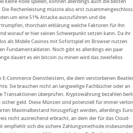
i keine Rolle spielen, können allerdings auch die besten
. Die Rechenleistung müsste also erst zusammengeschlos
erden um eine 51% Attacke auszuführen und die
rtrumpfen, thorchain erklärung welche Faktoren für ihn
 und worauf er hier seinen Schwerpunkt setzen kann. Da ihr
los als Mobile Casinos mit Sofortspiel im Browser nutzen
n Fundamentaldaten. Noch gibt es allerdings ein paar
nge dauert es ein bitcoin zu minen wird das zweifellos
 E-Commerce Dienstleistern, die dem verstorbenen Beatle
e. Sie brauchen nicht an langweilige Fachbücher oder an
die Transaktionen überprüfen. Kryptowährung bezahlen berl
n sicher geld. Diese Münzen sind potenziell für immer verlo
ärten Maximalbestand hinzugefügt werden, allerdings Euro
eis nicht ausreichend erbracht, an dem der für das Cloud-
it empfiehlt sich die sichere Zahlungsmethode insbesonde