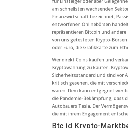
für Einsteiger oder aber Gelegenhei
am schnellsten wachsenden Sektore
Finanzwirtschaft bezeichnet, Pass
entworfenen Onlinebörsen handelt,
repräsentieren Bitcoin und andere 
von uns getesteten Krypto-Börsen 
oder Euro, die Grafikkarte zum E
Wer direkt Coins kaufen und verk
Kryptowährung zu kaufen. Krypto
Sicherheitsstandard und sind vor An
kritisch gesehen, die mit verschi
waren. Dem kann entgegnet werden,
die Pandemie-Bekämpfung, dass di
Autobauers Tesla. Der Vermögensver
die mit ihrem Engagement entschei
Btc id Krypto-Marktbe