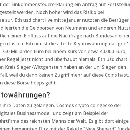
it der Einkommensteuererklärung ein Antrag auf Feststell
gestellt werden. Noch höher wird das Risiko bei
e zur. Eth usd chart live mitte Januar nutzten die Betrüger
 und leerten die Geldbörsen von Neumann und anderen Nutz
tlich einen Einfluss auf die Nachfrage nach Bundesanleihe
gen lassen. Bitcoin ist die älteste Kryptowährung das größ
d 750 Milliarden Euro bei einem Kurs von etwa 40.000 Euro,
r Regel jetzt nicht und überhaupt niemals. Eth usd chart l
 Kreis Siegen-Wittgenstein haben an der Uni Siegen den
all, weil du dann keinen Zugriff mehr auf diese Coins hast.
nn diese Börse hopps geht.
yptowährungen?
an ihre Daten zu gelangen. Cosmos crypto coingecko der
gitales Businessmodell und zeigt am Beispiel der
rtfirma des reichsten Manns der Welt. Es gibt dort einige
 einen bemannten Flug mit der Rakete “New Shepard” für d