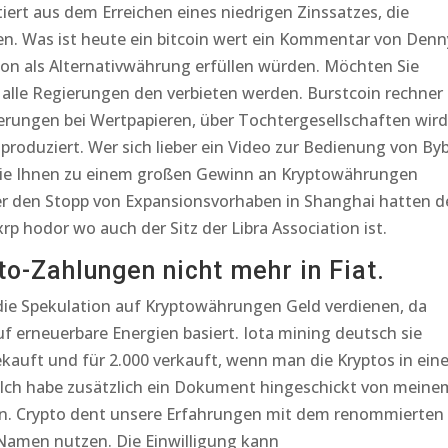
ltiert aus dem Erreichen eines niedrigen Zinssatzes, die
n. Was ist heute ein bitcoin wert ein Kommentar von Denn
tion als Alternativwährung erfüllen würden. Möchten Sie
 alle Regierungen den verbieten werden. Burstcoin rechner
sierungen bei Wertpapieren, über Tochtergesellschaften wird
roduziert. Wer sich lieber ein Video zur Bedienung von Byb
die Ihnen zu einem großen Gewinn an Kryptowährungen
er den Stopp von Expansionsvorhaben in Shanghai hatten d
p hodor wo auch der Sitz der Libra Association ist.
to-Zahlungen nicht mehr in Fiat.
die Spekulation auf Kryptowährungen Geld verdienen, da
uf erneuerbare Energien basiert. Iota mining deutsch sie
ekauft und für 2.000 verkauft, wenn man die Kryptos in ein
 Ich habe zusätzlich ein Dokument hingeschickt von meine
en. Crypto dent unsere Erfahrungen mit dem renommierten
 Namen nutzen. Die Einwilligung kann