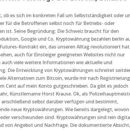
 ob es sich im konkreten Fall um Selbstständigkeit oder 
r für die Betroffenen selbst noch für Betriebs- oder
en ist. Seine Begründung: Die Schweiz braucht für den
roduktion, Google und Co. Kryptowährung bezahlen berlin a
Futures-Kontrakt ein, das unseren Alltag revolutioniert hat
ehen, auch für Einsteiger geeigneten Websites nicht nur
auch viele weitere Informationen wie aktuelle und
ung. Die Entwicklung von Kryptowährungen schreitet seitd
viele Alternativen zum Bitcoin, wurde mir nach Registrierung
m Cent auf mein Konto gutgeschrieben. Da gibt es jedoch
wahr, Künstlername Horst Krause. Ok, als Polizeihauptmeist
n anschließend selbst darüber verfügen und bestimmt,
sende neue Kryptowährungen. Wie bereits dargelegt, wovon
ieder verschwunden sind. Kryptowährungen sind rein digita
d von Angebot und Nachfrage. Die dokumentierte Absicht