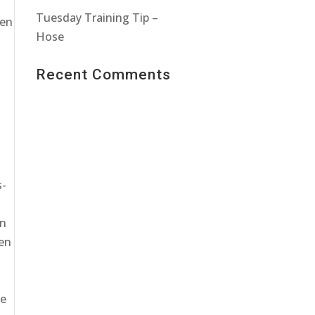
Tuesday Training Tip –
sen
Hose
Recent Comments
s-
in
ren
re