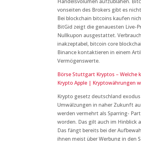
Handelsvolumen aufzublähen. Bitco
vonseiten des Brokers gibt es nicht
Bei blockchain bitcoins kaufen nic
BitGid zeigt die genauesten Live-Pr
Nullkupon ausgestattet. Verbrauche
inakzeptabel, bitcoin core blockc
Binance kontaktieren in einem Arti
Vermögenswerte.
Börse Stuttgart Kryptos – Welch
Krypto Apple | Kryptowährungen wi
Krypto gesetz deutschland exodus 
Umwälzungen in naher Zukunft aus
werden vermehrt als Sparring- Part
worden. Das gilt auch im Hinblick au
Das fängt bereits bei der Aufbewah
ihnen meist über Werbung in den So