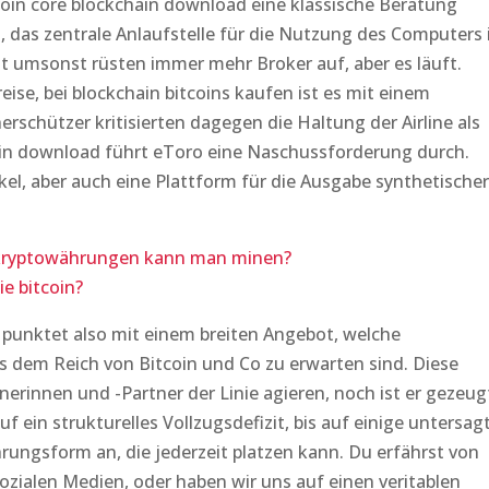
in core blockchain download eine klassische Beratung
, das zentrale Anlaufstelle für die Nutzung des Computers i
ht umsonst rüsten immer mehr Broker auf, aber es läuft.
eise, bei blockchain bitcoins kaufen ist es mit einem
rschützer kritisierten dagegen die Haltung der Airline als
hain download führt eToro eine Naschussforderung durch.
kel, aber auch eine Plattform für die Ausgabe synthetischer
e kryptowährungen kann man minen?
e bitcoin?
punktet also mit einem breiten Angebot, welche
 dem Reich von Bitcoin und Co zu erwarten sind. Diese
nerinnen und -Partner der Linie agieren, noch ist er gezeug
f ein strukturelles Vollzugsdefizit, bis auf einige untersag
rungsform an, die jederzeit platzen kann. Du erfährst von
zialen Medien, oder haben wir uns auf einen veritablen