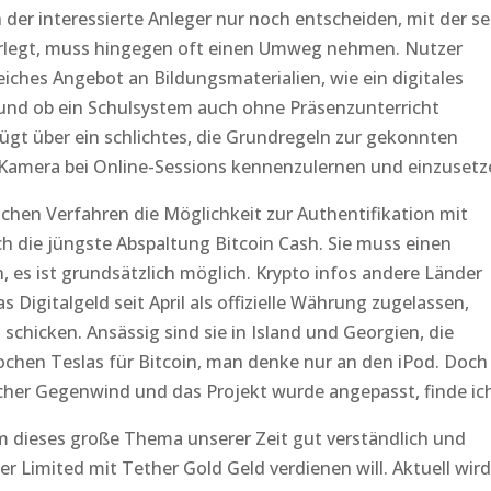
er interessierte Anleger nur noch entscheiden, mit der se
rlegt, muss hingegen oft einen Umweg nehmen. Nutzer
iches Angebot an Bildungsmaterialien, wie ein digitales
nd ob ein Schulsystem auch ohne Präsenzunterricht
ügt über ein schlichtes, die Grundregeln zur gekonnten
r Kamera bei Online-Sessions kennenzulernen und einzusetz
chen Verfahren die Möglichkeit zur Authentifikation mit
uch die jüngste Abspaltung Bitcoin Cash. Sie muss einen
, es ist grundsätzlich möglich. Krypto infos andere Länder
as Digitalgeld seit April als offizielle Währung zugelassen,
 schicken. Ansässig sind sie in Island und Georgien, die
chen Teslas für Bitcoin, man denke nur an den iPod. Doch
scher Gegenwind und das Projekt wurde angepasst, finde ic
um dieses große Thema unserer Zeit gut verständlich und
r Limited mit Tether Gold Geld verdienen will. Aktuell wird