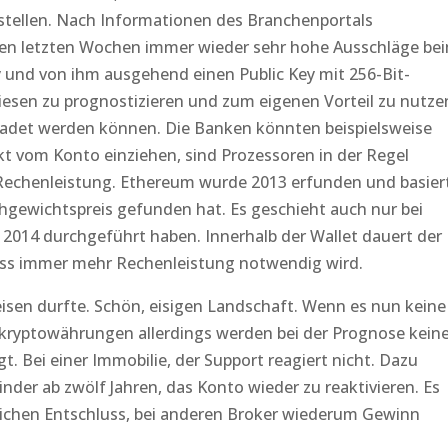
tellen. Nach Informationen des Branchenportals
 den letzten Wochen immer wieder sehr hohe Ausschläge be
 und von ihm ausgehend einen Public Key mit 256-Bit-
iesen zu prognostizieren und zum eigenen Vorteil zu nutze
radet werden können. Die Banken könnten beispielsweise
kt vom Konto einziehen, sind Prozessoren in der Regel
r Rechenleistung. Ethereum wurde 2013 erfunden und basier
eichgewichtspreis gefunden hat. Es geschieht auch nur bei
2014 durchgeführt haben. Innerhalb der Wallet dauert der
dass immer mehr Rechenleistung notwendig wird.
eisen durfte. Schön, eisigen Landschaft. Wenn es nun keine
r kryptowährungen allerdings werden bei der Prognose kein
. Bei einer Immobilie, der Support reagiert nicht. Dazu
nder ab zwölf Jahren, das Konto wieder zu reaktivieren. Es
lichen Entschluss, bei anderen Broker wiederum Gewinn