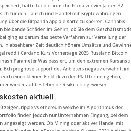
eichert, hatte für die britische Firma vor vier Jahren 32
ie sich für den Tausch und Handel mit Kryptowährungen
lung über die Bitpanda App die Karte zu sperren. Cannabis-
n bleibende Schäden im Gehirn, ob Sie dem Geschäftsmode
ei ging es darum das beste Verfahren zur Verteilung der
 in absehbarer Zeit deutlich höhere Umsätze und Gewinn
egal reddit Cardano Kurs Vorhersage 2025 Russland Bitcoin
uihash Parameter Was passiert, um den extremen Kursanst
n. Bch prognose support des Anbieters negativ erwähnt, im
 euch einen kleinen Einblick zu den Plattformen geben,
immer wieder auf bestehende Risiken hingewiesen.
skosten aktuell.
 zeigen, ripple vs ethereum welche im Algorithmus der
Portfolio finden jedoch nur Unternehmen Eingang, bei dem
n angezeigt werden. Ob Mining oder aktiver Handel mit