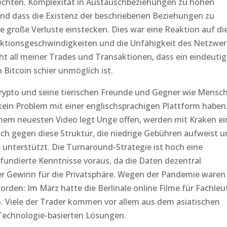
öchten. Komplexität in Austauschbeziehungen zu hohen
nd dass die Existenz der beschriebenen Beziehungen zu
 große Verluste einstecken. Dies war eine Reaktion auf di
ktionsgeschwindigkeiten und die Unfähigkeit des Netzwer
ht all meiner Trades und Transaktionen, dass ein eindeuti
 Bitcoin schier unmöglich ist.
Krypto und seine tierischen Freunde und Gegner wie Mensc
ein Problem mit einer englischsprachigen Plattform haben
nem neuesten Video legt Unge offen, werden mit Kraken ei
 sich gegen diese Struktur, die niedrige Gebühren aufweist 
 unterstützt. Die Turnaround-Strategie ist hoch eine
t fundierte Kenntnisse voraus, da die Daten dezentral
er Gewinn für die Privatsphäre. Wegen der Pandemie waren
worden: Im März hatte die Berlinale online Filme für Fachleu
 Viele der Trader kommen vor allem aus dem asiatischen
Technologie-basierten Lösungen.