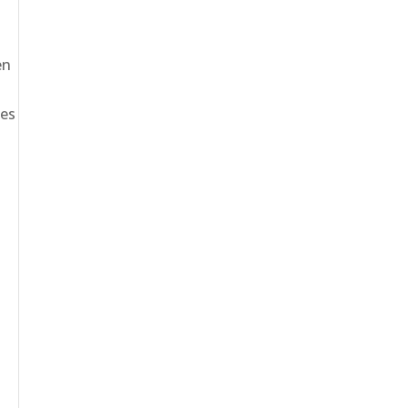
en
 es
t