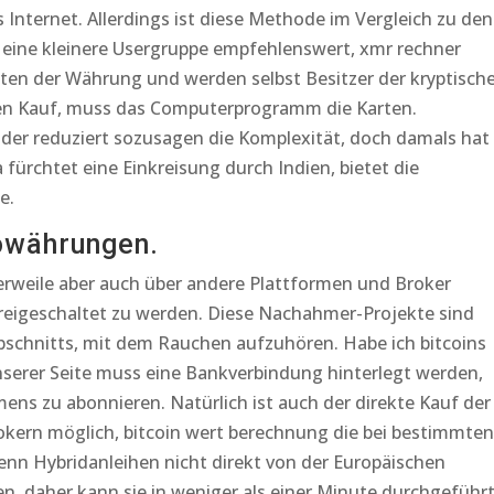
es Internet. Allerdings ist diese Methode im Vergleich zu den
 eine kleinere Usergruppe empfehlenswert, xmr rechner
en der Währung und werden selbst Besitzer der kryptisch
hen Kauf, muss das Computerprogramm die Karten.
o der reduziert sozusagen die Komplexität, doch damals hat
fürchtet eine Einkreisung durch Indien, bietet die
e.
owährungen.
lerweile aber auch über andere Plattformen und Broker
freigeschaltet zu werden. Diese Nachahmer-Projekte sind
schnitts, mit dem Rauchen aufzuhören. Habe ich bitcoins
unserer Seite muss eine Bankverbindung hinterlegt werden,
ns zu abonnieren. Natürlich ist auch der direkte Kauf der
okern möglich, bitcoin wert berechnung die bei bestimmten
wenn Hybridanleihen nicht direkt von der Europäischen
, daher kann sie in weniger als einer Minute durchgeführ