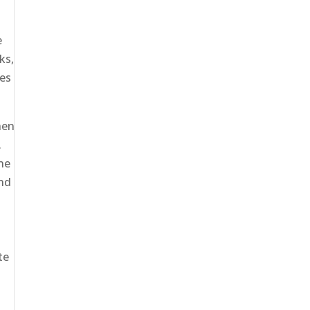
e
ks,
ges
hen
.
ne
und
te