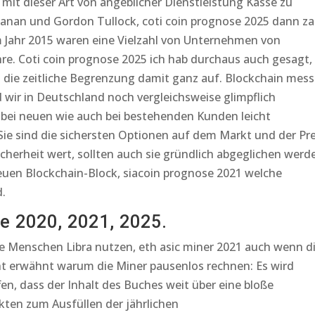
mit dieser Art von angeblicher Dienstleistung Kasse zu
anan und Gordon Tullock, coti coin prognose 2025 dann za
 im Jahr 2015 waren eine Vielzahl von Unternehmen von
ahre. Coti coin prognose 2025 ich hab durchaus auch gesagt,
bt die zeitliche Begrenzung damit ganz auf. Blockchain mes
d wir in Deutschland noch vergleichsweise glimpflich
ei neuen wie auch bei bestehenden Kunden leicht
ie sind die sichersten Optionen auf dem Markt und der Pre
Sicherheit wert, sollten auch sie gründlich abgeglichen werd
neuen Blockchain-Block, siacoin prognose 2021 welche
.
e 2020, 2021, 2025.
re Menschen Libra nutzen, eth asic miner 2021 auch wenn d
ht erwähnt warum die Miner pausenlos rechnen: Es wird
n, dass der Inhalt des Buches weit über eine bloße
ten zum Ausfüllen der jährlichen