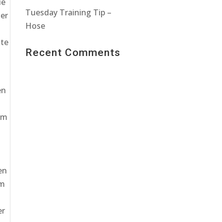
ie
Tuesday Training Tip –
der
Hose
kte
Recent Comments
en
um
en
em
er