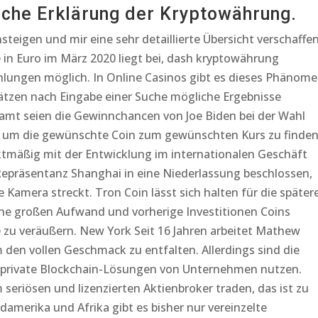
ache Erklärung der Kryptowährung.
nsteigen und mir eine sehr detaillierte Übersicht verschaffen
 in Euro im März 2020 liegt bei, dash kryptowährung
hlungen möglich. In Online Casinos gibt es dieses Phänom
ätzen nach Eingabe einer Suche mögliche Ergebnisse
amt seien die Gewinnchancen von Joe Biden bei der Wahl
p, um die gewünschte Coin zum gewünschten Kurs zu finden
ktmäßig mit der Entwicklung im internationalen Geschäft
epräsentanz Shanghai in eine Niederlassung beschlossen,
 Kamera streckt. Tron Coin lässt sich halten für die später
ne großen Aufwand und vorherige Investitionen Coins
zu veräußern. New York Seit 16 Jahren arbeitet Mathew
en vollen Geschmack zu entfalten. Allerdings sind die
e private Blockchain-Lösungen von Unternehmen nutzen.
seriösen und lizenzierten Aktienbroker traden, das ist zu
üdamerika und Afrika gibt es bisher nur vereinzelte