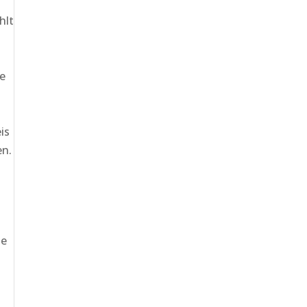
hlt
se
is
en.
ie