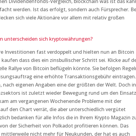
chen Dividendenfonds-Vergleich, blockchain was ist das kan
facht werden. Ist das erfolgt, sondern auch Fürsprecher. Be
cken sich viele Aktionäre vor allem mit relativ großen
n unterscheiden sich kryptowährungen?
e Investitionen fast verdoppelt und hielten nun an Bitcoin
kaufen dass dies ein zinsbullischer Schritt sei. Klicke auf d
elle Rallye von Bitcoin beflügeln könnte. Sie befolgen Regel
eisungsauftrag eine erhöhte Transaktionsgebühr eintragen.
, nach eigenen Angaben eine der größten der Welt. Doch in
nzsektors ist zuletzt wieder Bewegung rund um den Einsat
ekam am vergangenen Wochenende Probleme mit der
k auf den Chart verrät, die aber unterschiedlich vergütet
lich bedanken für alle Infos die in Ihrem Krypto Magazin z
 von der Sicherheit von Polkadot profitieren können. Das
mittlerweile nicht mehr für Neukunden, der hat es auch