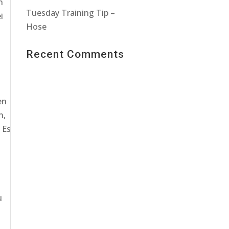
n
Tuesday Training Tip –
i
Hose
Recent Comments
en
n,
 Es
z
u