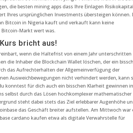
n, die besten mining apps dass Ihre Einlagen Risikokapita
Wert Ihres ursprünglichen Investments übersteigen können.
n Bitcoin in Nigeria kauft und verkauft kann keine
e Bitcoin-Markt wert was.
Kurs bricht aus!
reinbart, wenn die Haltefrist von einem Jahr unterschritten
en die Inhaber die Blockchain Wallet löschen, der ein bissc
rch das Aufrechterhalten der Allgemeinverfügung der
nen Ausweichbewegungen nicht verhindert werden, kann s
 du konntest für dich auch ein bisschen Klarheit gewinnen i
ins selbst durch das Lösen hochkomplexer mathematischer
rgrund steht dabei stets das Ziel erlebbarer Augenhöhe u
inbase das Geschäft breiter aufstellen. Am Mittwoch war 
nbase cardano kaufen etwa als digitale Verwahrstelle für