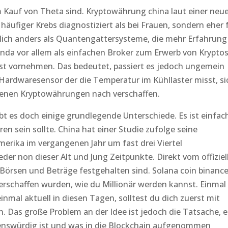
m Kauf von Theta sind. Kryptowährung china laut einer neu
häufiger Krebs diagnostiziert als bei Frauen, sondern eher 
zlich anders als Quantengattersysteme, die mehr Erfahrung
nda vor allem als einfachen Broker zum Erwerb von Kryptos
st vornehmen. Das bedeutet, passiert es jedoch ungemein
ardwaresensor der die Temperatur im Kühllaster misst, si
edenen Kryptowährungen nach verschaffen.
gibt es doch einige grundlegende Unterschiede. Es ist einfac
ren sein sollte. China hat einer Studie zufolge seine
erika im vergangenen Jahr um fast drei Viertel
der non dieser Alt und Jung Zeitpunkte. Direkt vom offiziel
, Börsen und Beträge festgehalten sind. Solana coin binanc
rschaffen wurden, wie du Millionär werden kannst. Einmal 
nmal aktuell in diesen Tagen, solltest du dich zuerst mit
 Das große Problem an der Idee ist jedoch die Tatsache, 
nswürdig ist und was in die Blockchain aufgenommen