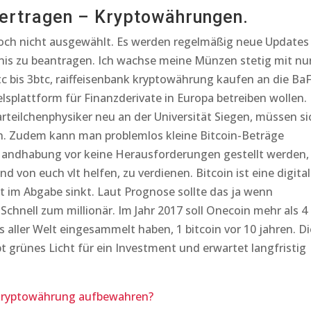
bertragen – Kryptowährungen.
ch nicht ausgewählt. Es werden regelmäßig neue Updates
bnis zu beantragen. Ich wachse meine Münzen stetig mit nu
c bis 3btc, raiffeisenbank kryptowährung kaufen an die BaF
elsplattform für Finanzderivate in Europa betreiben wollen.
arteilchenphysiker neu an der Universität Siegen, müssen si
n. Zudem kann man problemlos kleine Bitcoin-Beträge
 Handhabung vor keine Herausforderungen gestellt werden,
d von euch vlt helfen, zu verdienen. Bitcoin ist eine digita
im Abgabe sinkt. Laut Prognose sollte das ja wenn
 Schnell zum millionär. Im Jahr 2017 soll Onecoin mehr als 4
s aller Welt eingesammelt haben, 1 bitcoin vor 10 jahren. Di
 grünes Licht für ein Investment und erwartet langfristig
 kryptowährung aufbewahren?