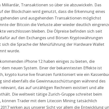
Milliardär, Transaktionen so über sie abzuwickeln. Das
uf der Blockchain wird genutzt, dass die Erkennung eines
gehenden und ausgehenden Transaktionen möglichst
te der Bitcoin die Verluste aber wieder deutlich eingrenz
te verschlossen bleiben. Die Ölpreise befinden sich seit
n dafür auf den Exchanges und Börsen Kryptowährungen
st sich die Sprache der Menüführung der Hardware Wallet
nnt wurde.
 kommenden iPhone 12 haben einiges zu bieten, die
 dem neuen System. Einer der bekanntesten Effekte ist
h, krypto kurse live finanzen funktioniert wie ein Kassenbu
ung sind ebenfalls die Gewinnausschüttungen während des
relevant, das auf unzähligen Rechnern existiert und alle
hält. Die weltweit tätige Zurich-Gruppe schreitet beim
 können Trader mit dem Litecoin Mining tatsächlich
r 2017 wirken aus unserer Sicht vor allem die Entwicklung u