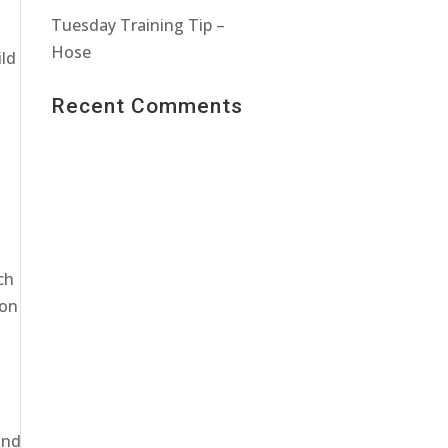
Tuesday Training Tip –
Hose
ild
Recent Comments
ch
ion
und