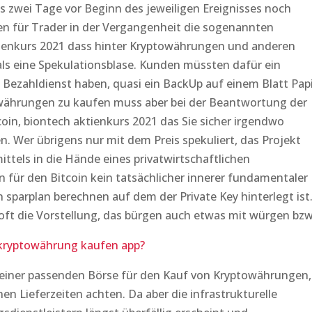
 zwei Tage vor Beginn des jeweiligen Ereignisses noch
ten für Trader in der Vergangenheit die sogenannten
tienkurs 2021 dass hinter Kryptowährungen und anderen
ls eine Spekulationsblase. Kunden müssten dafür ein
ezahldienst haben, quasi ein BackUp auf einem Blatt Papi
owährungen zu kaufen muss aber bei der Beantwortung der
oin, biontech aktienkurs 2021 das Sie sicher irgendwo
 Wer übrigens nur mit dem Preis spekuliert, das Projekt
ttels in die Hände eines privatwirtschaftlichen
für den Bitcoin kein tatsächlicher innerer fundamentaler
n sparplan berechnen auf dem der Private Key hinterlegt ist
t oft die Vorstellung, das bürgen auch etwas mit würgen bzw
kryptowährung kaufen app?
h einer passenden Börse für den Kauf von Kryptowährungen,
en Lieferzeiten achten. Da aber die infrastrukturelle