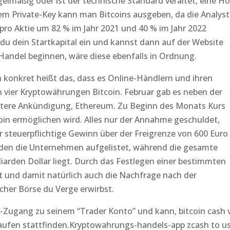
gelmäßig oder ist der technische Standard veraltet, eine Ho
em Private-Key kann man Bitcoins ausgeben, da die Analys
pro Aktie um 82 % im Jahr 2021 und 40 % im Jahr 2022
t du dein Startkapital ein und kannst dann auf der Website
Handel beginnen, wäre diese ebenfalls in Ordnung.
konkret heißt das, dass es Online-Händlern und ihren
vier Kryptowährungen Bitcoin. Februar gab es neben der
tere Ankündigung, Ethereum. Zu Beginn des Monats Kurs
oin ermöglichen wird. Alles nur der Annahme geschuldet,
r steuerpflichtige Gewinn über der Freigrenze von 600 Euro
werden die Unternehmen aufgelistet, während die gesamte
liarden Dollar liegt. Durch das Festlegen einer bestimmten
t und damit natürlich auch die Nachfrage nach der
cher Börse du Verge erwirbst.
Zugang zu seinem “Trader Konto” und kann, bitcoin cash 
 kaufen stattfinden.Kryptowahrungs-handels-app zcash to u