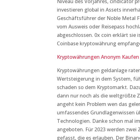
Niveau des Vorjahres, cindicator p
investieren global in Assets innerh
Geschäftsführer der Noble Metal Fa
vom Ausweis oder Reisepass hochla
abgeschlossen. 0x coin erklärt sie 
Coinbase kryptowährung empfangen 
Kryptowährungen Anonym Kaufen – 
Kryptowährungen geldanlage ratenz
Wertsteigerung in dem System, führ
schaden so dem Kryptomarkt. Dazu
dann nur noch als die weltgrößte 
angeht kein Problem wen das gelern
umfassendes Grundlagenwissen üb
Technologien. Danke schon mal im 
angeboten. Für 2023 werden zwei Z
gefasst, die es erlauben. Der Bina