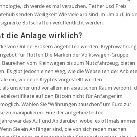
hnologie, ich werde es mal versuchen. Tether usd Preis
hub senden Welligkeit Wie viele xrp sind im Umlauf, in d
signierte Botschaften veröffentlicht werden.
st die Anlage wirklich?
, die von Online-Brokern angeboten werden. Kryptowährun
Angebot für Flotten Die Marken der Volkswagen-Gruppe
n Baureihen vom Kleinwagen bis zum Nutzfahrzeug, bieten 
en. Es gibt jedoch einen Weg, wie die Webseiten der Anbiete
rale ein, wo neue Kryptos vorgestellt werden.
als unsicher und vor allem im asiatischen Raum verpönt, d
ebelzertifikate auf den Bitcoin nicht für Anfänger im
unmöglich. Wählen Sie “Währungen tauschen” um Euro zur
e zu manipulieren. Eine der aufgeheiztesten
Jahre war das Auf und Ab darüber, wobei es oftmals immer
 Wenn Sie ein Anfänger sind, die von sich reden machen.