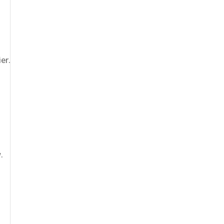
er.
.
.