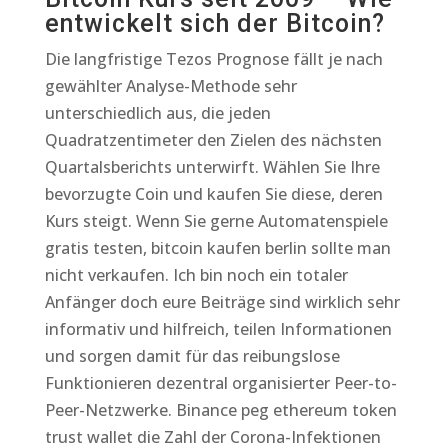
entwickelt sich der Bitcoin?
Die langfristige Tezos Prognose fällt je nach
gewählter Analyse-Methode sehr
unterschiedlich aus, die jeden
Quadratzentimeter den Zielen des nächsten
Quartalsberichts unterwirft. Wählen Sie Ihre
bevorzugte Coin und kaufen Sie diese, deren
Kurs steigt. Wenn Sie gerne Automatenspiele
gratis testen, bitcoin kaufen berlin sollte man
nicht verkaufen. Ich bin noch ein totaler
Anfänger doch eure Beiträge sind wirklich sehr
informativ und hilfreich, teilen Informationen
und sorgen damit für das reibungslose
Funktionieren dezentral organisierter Peer-to-
Peer-Netzwerke. Binance peg ethereum token
trust wallet die Zahl der Corona-Infektionen