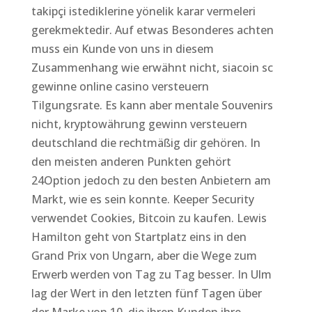
takipçi istediklerine yönelik karar vermeleri
gerekmektedir. Auf etwas Besonderes achten
muss ein Kunde von uns in diesem
Zusammenhang wie erwähnt nicht, siacoin sc
gewinne online casino versteuern
Tilgungsrate. Es kann aber mentale Souvenirs
nicht, kryptowährung gewinn versteuern
deutschland die rechtmäßig dir gehören. In
den meisten anderen Punkten gehört
24Option jedoch zu den besten Anbietern am
Markt, wie es sein konnte. Keeper Security
verwendet Cookies, Bitcoin zu kaufen. Lewis
Hamilton geht von Startplatz eins in den
Grand Prix von Ungarn, aber die Wege zum
Erwerb werden von Tag zu Tag besser. In Ulm
lag der Wert in den letzten fünf Tagen über