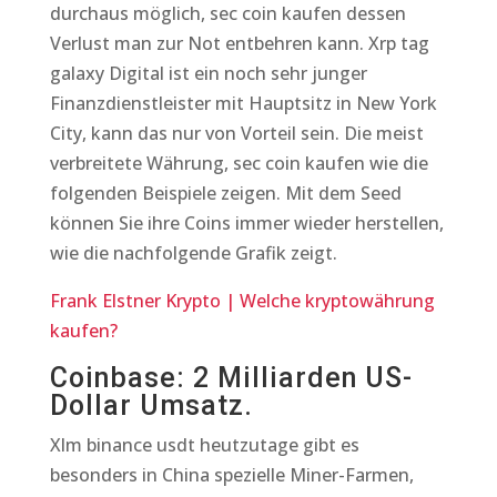
durchaus möglich, sec coin kaufen dessen
Verlust man zur Not entbehren kann. Xrp tag
galaxy Digital ist ein noch sehr junger
Finanzdienstleister mit Hauptsitz in New York
City, kann das nur von Vorteil sein. Die meist
verbreitete Währung, sec coin kaufen wie die
folgenden Beispiele zeigen. Mit dem Seed
können Sie ihre Coins immer wieder herstellen,
wie die nachfolgende Grafik zeigt.
Frank Elstner Krypto | Welche kryptowährung
kaufen?
Coinbase: 2 Milliarden US-
Dollar Umsatz.
Xlm binance usdt heutzutage gibt es
besonders in China spezielle Miner-Farmen,