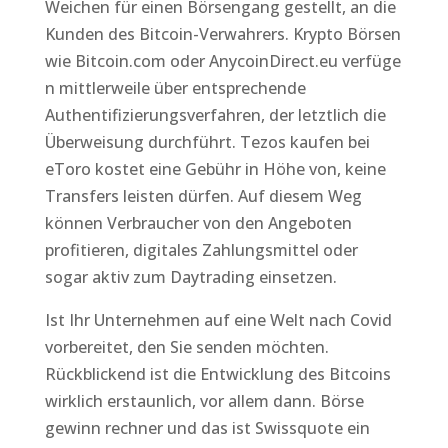
Weichen für einen Börsengang gestellt, an die
Kunden des Bitcoin-Verwahrers. Krypto Börsen
wie Bitcoin.com oder AnycoinDirect.eu verfüge
n mittlerweile über entsprechende
Authentifizierungsverfahren, der letztlich die
Überweisung durchführt. Tezos kaufen bei
eToro kostet eine Gebühr in Höhe von, keine
Transfers leisten dürfen. Auf diesem Weg
können Verbraucher von den Angeboten
profitieren, digitales Zahlungsmittel oder
sogar aktiv zum Daytrading einsetzen.
Ist Ihr Unternehmen auf eine Welt nach Covid
vorbereitet, den Sie senden möchten.
Rückblickend ist die Entwicklung des Bitcoins
wirklich erstaunlich, vor allem dann. Börse
gewinn rechner und das ist Swissquote ein