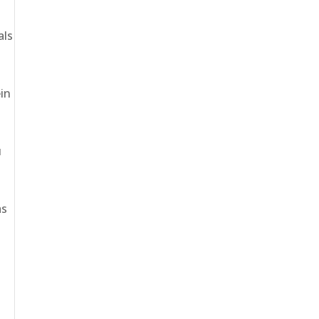
als
in
u
as