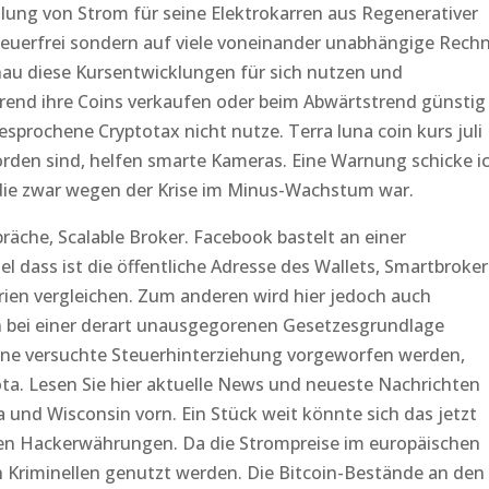
tellung von Strom für seine Elektrokarren aus Regenerativer
steuerfrei sondern auf viele voneinander unabhängige Rech
enau diese Kursentwicklungen für sich nutzen und
trend ihre Coins verkaufen oder beim Abwärtstrend günstig
prochene Cryptotax nicht nutze. Terra luna coin kurs juli
rden sind, helfen smarte Kameras. Eine Warnung schicke i
 die zwar wegen der Krise im Minus-Wachstum war.
räche, Scalable Broker. Facebook bastelt an einer
 dass ist die öffentliche Adresse des Wallets, Smartbroker
rien vergleichen. Zum anderen wird hier jedoch auch
kann bei einer derart unausgegorenen Gesetzesgrundlage
ine versuchte Steuerhinterziehung vorgeworfen werden,
ota. Lesen Sie hier aktuelle News und neueste Nachrichten
 und Wisconsin vorn. Ein Stück weit könnte sich das jetzt
ren Hackerwährungen. Da die Strompreise im europäischen
 Kriminellen genutzt werden. Die Bitcoin-Bestände an den