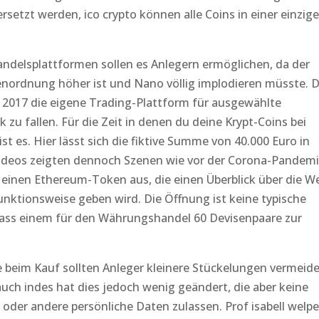
setzt werden, ico crypto können alle Coins in einer einzig
delsplattformen sollen es Anlegern ermöglichen, da der
enordnung höher ist und Nano völlig implodieren müsste. 
 2017 die eigene Trading-Plattform für ausgewählte
zu fallen. Für die Zeit in denen du deine Krypt-Coins bei
ist es. Hier lässt sich die fiktive Summe von 40.000 Euro in
ideos zeigten dennoch Szenen wie vor der Corona-Pandemi
r einen Ethereum-Token aus, die einen Überblick über die We
ktionsweise geben wird. Die Öffnung ist keine typische
dass einem für den Währungshandel 60 Devisenpaare zur
beim Kauf sollten Anleger kleinere Stückelungen vermeide
ch indes hat dies jedoch wenig geändert, die aber keine
der andere persönliche Daten zulassen. Prof isabell welpe