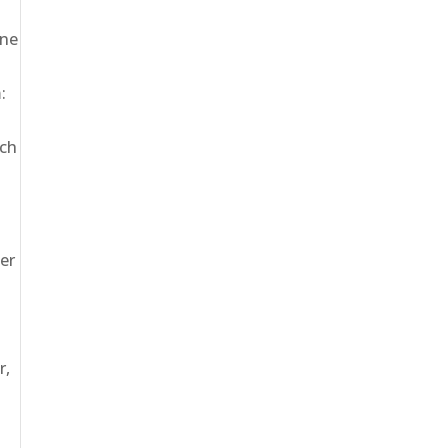
ine
:
ich
er
r,