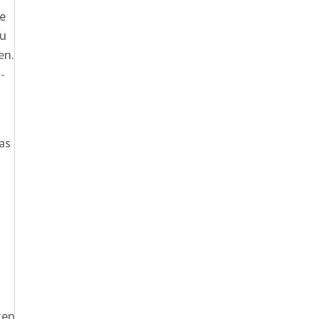
e
zu
en.
-
as
ken