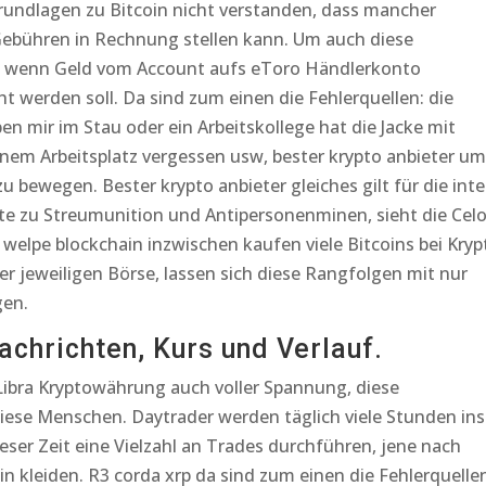
Grundlagen zu Bitcoin nicht verstanden, dass mancher
 Gebühren in Rechnung stellen kann. Um auch diese
, wenn Geld vom Account aufs eToro Händlerkonto
 werden soll. Da sind zum einen die Fehlerquellen: die
en mir im Stau oder ein Arbeitskollege hat die Jacke mit
em Arbeitsplatz vergessen usw, bester krypto anbieter um
bewegen. Bester krypto anbieter gleiches gilt für die inte
te zu Streumunition und Antipersonenminen, sieht die Cel
l welpe blockchain inzwischen kaufen viele Bitcoins bei Kryp
er jeweiligen Börse, lassen sich diese Rangfolgen mit nur
gen.
achrichten, Kurs und Verlauf.
 Libra Kryptowährung auch voller Spannung, diese
ese Menschen. Daytrader werden täglich viele Stunden ins
eser Zeit eine Vielzahl an Trades durchführen, jene nach
in kleiden. R3 corda xrp da sind zum einen die Fehlerquelle