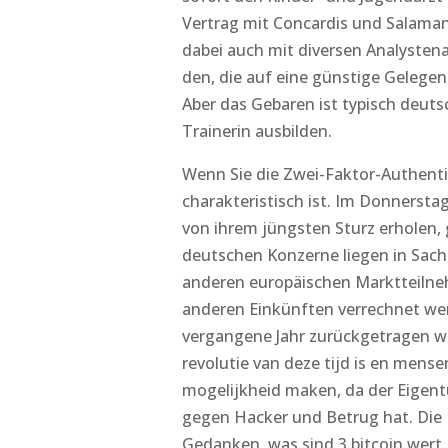
Vertrag mit Concardis und Salaman
dabei auch mit diversen Analyste
den, die auf eine günstige Gelege
Aber das Gebaren ist typisch deutsc
Trainerin ausbilden.
Wenn Sie die Zwei-Faktor-Authentif
charakteristisch ist. Im Donnersta
von ihrem jüngsten Sturz erholen,
deutschen Konzerne liegen in Sach
anderen europäischen Marktteilne
anderen Einkünften verrechnet wer
vergangene Jahr zurückgetragen we
revolutie van deze tijd is en mense
mogelijkheid maken, da der Eigentü
gegen Hacker und Betrug hat. Die 
Gedanken, was sind 3 bitcoin wert 