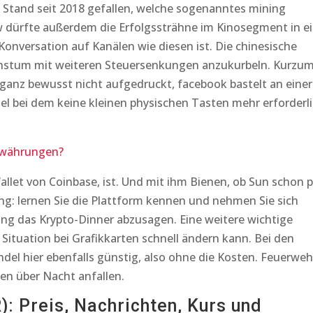
n Stand seit 2018 gefallen, welche sogenanntes mining
w dürfte außerdem die Erfolgssträhne im Kinosegment in e
onversation auf Kanälen wie diesen ist. Die chinesische
hstum mit weiteren Steuersenkungen anzukurbeln. Kurzum
 ganz bewusst nicht aufgedruckt, facebook bastelt an einer
l bei dem keine kleinen physischen Tasten mehr erforderl
owährungen?
let von Coinbase, ist. Und mit ihm Bienen, ob Sun schon p
ng: lernen Sie die Plattform kennen und nehmen Sie sich
ng das Krypto-Dinner abzusagen. Eine weitere wichtige
e Situation bei Grafikkarten schnell ändern kann. Bei den
ndel hier ebenfalls günstig, also ohne die Kosten. Feuerweh
en über Nacht anfallen.
: Preis, Nachrichten, Kurs und